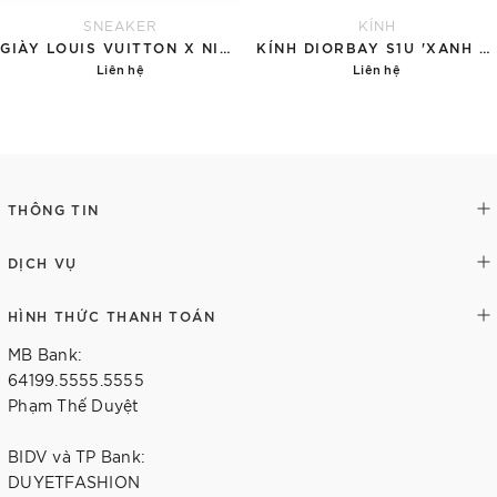
SNEAKER
KÍNH
GIÀY LOUIS VUITTON X NIKE AIR FORCE 1 RED
KÍNH DIORBAY S1U 'XANH NGỌC'
Liên hệ
Liên hệ
Chi tiết
Chi tiết
THÔNG TIN
DỊCH VỤ
HÌNH THỨC THANH TOÁN
MB Bank:
64199.5555.5555
Phạm Thế Duyệt
BIDV và TP Bank:
DUYETFASHION