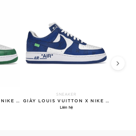
SNEAKER
GIÀY LOUIS VUITTON X NIKE AIR FORCE 1 'GREEN'
GIÀY LOUIS VUITTON X NIKE AIR FORCE 1 'BLUE'
Liên hệ
Chi tiết