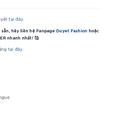
uyệt
tại đây
.
 sẵn, hãy liên hệ Fanpage
Duyet Fashion
hoặc
ER nhanh nhất! 🥰
hãng
tại đây
.
ongue