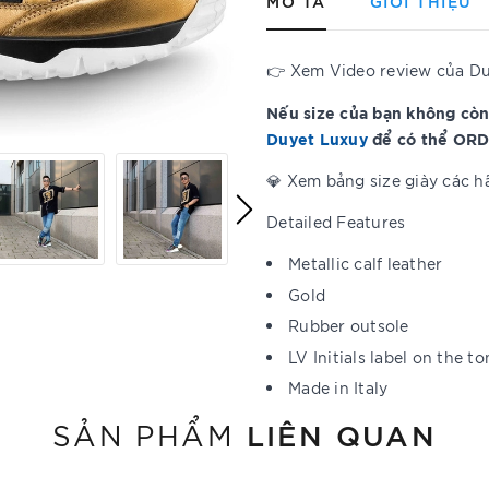
MÔ TẢ
GIỚI THIỆU
👉 Xem Video review của D
Nếu size của bạn không còn
Duyet Luxuy
để có thể ORD
💎 Xem bảng size giày các 
Detailed Features
Metallic calf leather
Gold
Rubber outsole
LV Initials label on the t
Made in Italy
LIÊN QUAN
SẢN PHẨM