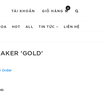
0
TÀI KHOẢN
GIỎ HÀNG
HOA
HOT
ALL
TIN TỨC
LIÊN HỆ
EAKER 'GOLD'
ệ Order
NG