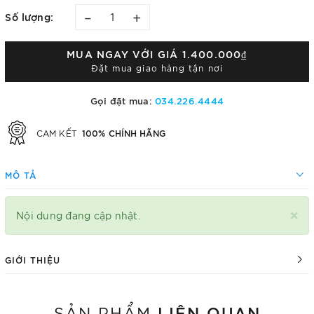
–
+
Số lượng:
MUA NGAY VỚI GIÁ
1.400.000₫
Đặt mua giao hàng tận nơi
Gọi đặt mua:
034.226.4444
100% CHÍNH HÃNG
CAM KẾT
MÔ TẢ
×
Nội dung đang cập nhật.
GIỚI THIỆU
LIÊN QUAN
SẢN PHẨM