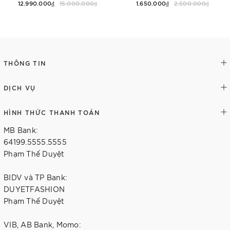
12.990.000₫
15.000.000₫
1.650.000₫
2.500.000₫
Thêm vào giỏ hàng
Tùy chọn
THÔNG TIN
DỊCH VỤ
HÌNH THỨC THANH TOÁN
MB Bank:
64199.5555.5555
Phạm Thế Duyệt
BIDV và TP Bank:
DUYETFASHION
Phạm Thế Duyệt
VIB, AB Bank, Momo: