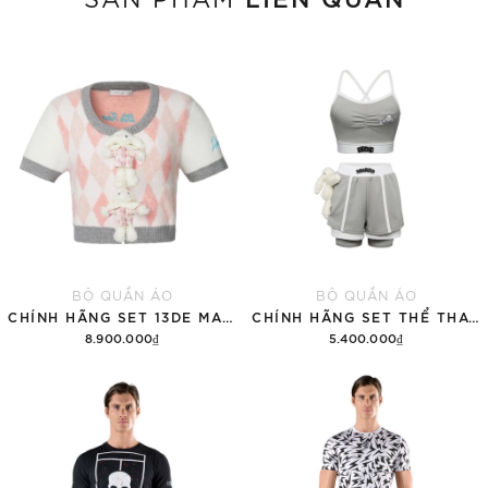
BỘ QUẦN ÁO
BỘ QUẦN ÁO
CHÍNH HÃNG SET 13DE MARZO SUGAR SWIZZLE SUPER CUTE
CHÍNH HÃNG SET THỂ THAO 13DE MARZO BEAR VINTAGE 'GRAY'
8.900.000₫
5.400.000₫
Thêm vào giỏ hàng
Thêm vào giỏ hàng