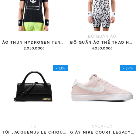
BỘ QUẦN ÁO
ÁO THUN HYDROGEN TENNIS COURT COTTON 'BLACK'
BỘ QUẦN ÁO THỂ THAO HYDROGEN THUNDERS TECH
2.050.000₫
4.050.000₫
Tùy chọn
Thêm vào giỏ hàng
- 13%
- 34%
TÚI
SNEAKER
TÚI JACQUEMUS LE CHIQUITO LONG 'BLACK'
GIÀY NIKE COURT LEGACY SNEAKERS PINK/WHITE