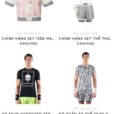
BỘ QUẦN ÁO
BỘ QUẦN ÁO
CHÍNH HÃNG SET 13DE MARZO SUGAR SWIZZLE SUPER CUTE
CHÍNH HÃNG SET THỂ THAO 13DE MARZO BEAR VINTAGE 'GRAY'
8.900.000₫
5.400.000₫
Thêm vào giỏ hàng
Thêm vào giỏ hàng
BỘ QUẦN ÁO
ÁO THUN HYDROGEN TENNIS COURT COTTON 'BLACK'
BỘ QUẦN ÁO THỂ THAO HYDROGEN THUNDERS TECH