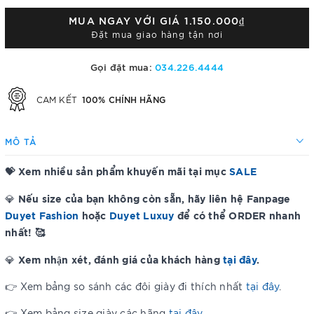
MUA NGAY VỚI GIÁ
1.150.000₫
Đặt mua giao hàng tận nơi
Gọi đặt mua:
034.226.4444
100% CHÍNH HÃNG
CAM KẾT
MÔ TẢ
💝 Xem nhiều sản phẩm khuyến mãi tại mục
SALE
Nếu size của bạn không còn sẵn, hãy liên hệ Fanpage
💎
Duyet Fashion
hoặc
Duyet Luxuy
để có thể ORDER nhanh
nhất! 🥰
Xem nhận xét, đánh giá của khách hàng
tại đây
.
💎
👉 Xem bảng so sánh các đôi giày đi thích nhất
tại đây
.
👉 Xem bảng size giày các hãng
tại đây
.