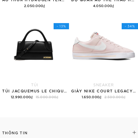
2.050.000₫
4.050.000₫
Tùy chọn
Thêm vào giỏ hàng
- 13%
- 34%
TÚI
SNEAKER
TÚI JACQUEMUS LE CHIQUITO LONG 'BLACK'
GIÀY NIKE COURT LEGACY SNEAKERS PINK/WHITE
12.990.000₫
15.000.000₫
1.650.000₫
2.500.000₫
Thêm vào giỏ hàng
Tùy chọn
THÔNG TIN