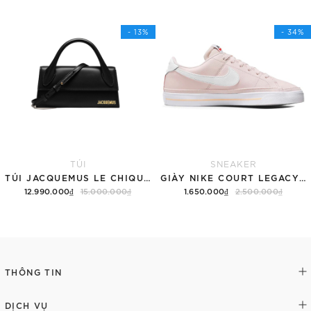
Tùy chọn
Thêm vào giỏ hàng
- 13%
- 34%
TÚI
SNEAKER
TÚI JACQUEMUS LE CHIQUITO LONG 'BLACK'
GIÀY NIKE COURT LEGACY SNEAKERS PINK/WHITE
12.990.000₫
15.000.000₫
1.650.000₫
2.500.000₫
Thêm vào giỏ hàng
Tùy chọn
THÔNG TIN
DỊCH VỤ