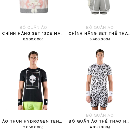
BỘ QUẦN ÁO
BỘ QUẦN ÁO
CHÍNH HÃNG SET 13DE MARZO SUGAR SWIZZLE SUPER CUTE
CHÍNH HÃNG SET THỂ THAO 13DE MARZO BEAR VINTAGE 'GRAY'
8.900.000₫
5.400.000₫
Thêm vào giỏ hàng
Thêm vào giỏ hàng
BỘ QUẦN ÁO
ÁO THUN HYDROGEN TENNIS COURT COTTON 'BLACK'
BỘ QUẦN ÁO THỂ THAO HYDROGEN THUNDERS TECH
2.050.000₫
4.050.000₫