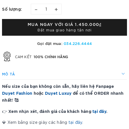
–
+
Số lượng:
MUA NGAY VỚI GIÁ
1.450.000₫
Đặt mua giao hàng tận nơi
Gọi đặt mua:
034.226.4444
100% CHÍNH HÃNG
CAM KẾT
MÔ TẢ
Nếu size của bạn không còn sẵn, hãy liên hệ Fanpage
Duyet Fashion
hoặc
Duyet Luxuy
để có thể ORDER nhanh
nhất! 🥰
Xem nhận xét, đánh giá của khách hàng
tại đây
.
👉
💎 Xem bảng size giày các hãng
tại đây
.