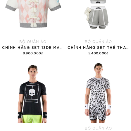
BỘ QUẦN ÁO
BỘ QUẦN ÁO
CHÍNH HÃNG SET 13DE MARZO SUGAR SWIZZLE SUPER CUTE
CHÍNH HÃNG SET THỂ THAO 13DE MARZO BEAR VINTAGE 'GRAY'
8.900.000₫
5.400.000₫
Thêm vào giỏ hàng
Thêm vào giỏ hàng
BỘ QUẦN ÁO