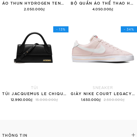
ÁO THUN HYDROGEN TENNIS COURT COTTON 'BLACK'
BỘ QUẦN ÁO THỂ THAO HYDROGEN THUNDERS TECH
2.050.000₫
4.050.000₫
Tùy chọn
Thêm vào giỏ hàng
- 13%
- 34%
TÚI
SNEAKER
TÚI JACQUEMUS LE CHIQUITO LONG 'BLACK'
GIÀY NIKE COURT LEGACY SNEAKERS PINK/WHITE
12.990.000₫
15.000.000₫
1.650.000₫
2.500.000₫
Thêm vào giỏ hàng
Tùy chọn
THÔNG TIN