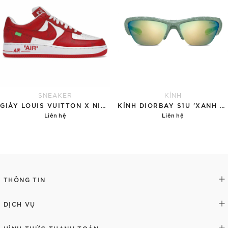
SNEAKER
KÍNH
GIÀY LOUIS VUITTON X NIKE AIR FORCE 1 RED
KÍNH DIORBAY S1U 'XANH NGỌC'
Liên hệ
Liên hệ
Chi tiết
Chi tiết
THÔNG TIN
DỊCH VỤ