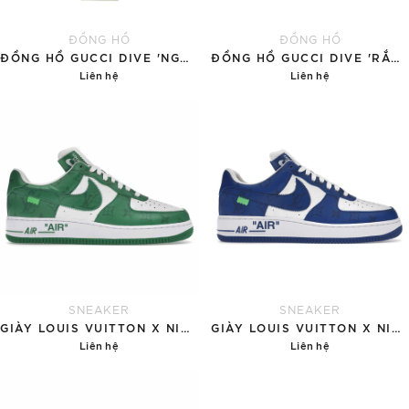
ĐỒNG HỒ
ĐỒNG HỒ
ĐỒNG HỒ GUCCI DIVE 'NGỌC BÍCH'
ĐỒNG HỒ GUCCI DIVE 'RẮN VÀNG'
Liên hệ
Liên hệ
Chi tiết
Chi tiết
SNEAKER
SNEAKER
GIÀY LOUIS VUITTON X NIKE AIR FORCE 1 'GREEN'
GIÀY LOUIS VUITTON X NIKE AIR FORCE 1 'BLUE'
Liên hệ
Liên hệ
Chi tiết
Chi tiết