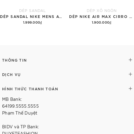
DÉP SANDAL
DÉP XỎ NGÓN
DÉP SANDAL NIKE MENS ACG AIR DESCHUTZ 'ĐẤT RỪNG'
DÉP NIKE AIR MAX CIRRO MEN'S SLIDES 'BLACK'
1.999.000₫
1.900.000₫
Thêm vào giỏ hàng
Tùy chọn
THÔNG TIN
DỊCH VỤ
HÌNH THỨC THANH TOÁN
MB Bank:
64199.5555.5555
Phạm Thế Duyệt
BIDV và TP Bank:
DUYETFASHION