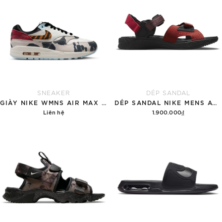
SNEAKER
DÉP SANDAL
GIÀY NIKE WMNS AIR MAX 1 '87 'GREAT INDOORS'
DÉP SANDAL NIKE MENS ACG AIR DESCHUTZ 'RED BLACK'
Liên hệ
1.900.000₫
Chi tiết
Tùy chọn