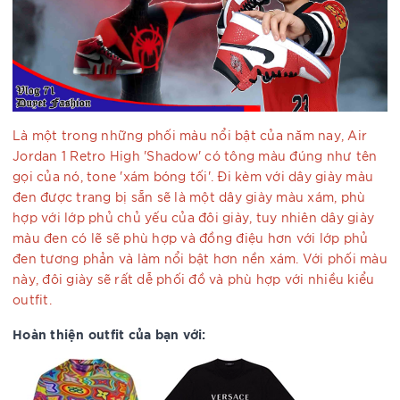
Là một trong những phối màu nổi bật của năm nay, Air
Jordan 1 Retro High 'Shadow' có tông màu đúng như tên
gọi của nó, tone 'xám bóng tối'. Đi kèm với dây giày màu
đen được trang bị sẵn sẽ là một dây giày màu xám, phù
hợp với lớp phủ chủ yếu của đôi giày, tuy nhiên dây giày
màu đen có lẽ sẽ phù hợp và đồng điệu hơn với lớp phủ
đen tương phản và làm nổi bật hơn nền xám. Với phối màu
này, đôi giày sẽ rất dễ phối đồ và phù hợp với nhiều kiểu
outfit.
Hoàn thiện outfit của bạn với: