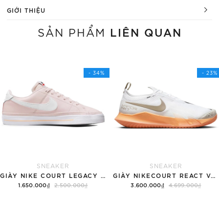
GIỚI THIỆU
LIÊN QUAN
SẢN PHẨM
- 34%
- 23%
SNEAKER
SNEAKER
GIÀY NIKE COURT LEGACY SNEAKERS PINK/WHITE
GIÀY NIKECOURT REACT VAPOR NXT
1.650.000₫
2.500.000₫
3.600.000₫
4.699.000₫
Tùy chọn
Hết hàng