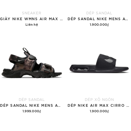
SNEAKER
DÉP SANDAL
GIÀY NIKE WMNS AIR MAX 1 '87 'GREAT INDOORS'
DÉP SANDAL NIKE MENS ACG AIR DESCHUTZ 'RED BLACK'
Liên hệ
1.900.000₫
Chi tiết
Tùy chọn
DÉP SANDAL
DÉP XỎ NGÓN
DÉP SANDAL NIKE MENS ACG AIR DESCHUTZ 'ĐẤT RỪNG'
DÉP NIKE AIR MAX CIRRO MEN'S SLIDES 'BLACK'
1.999.000₫
1.900.000₫
Thêm vào giỏ hàng
Tùy chọn