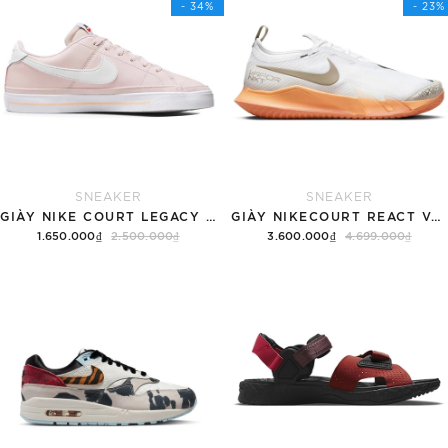
- 34%
- 23%
SNEAKER
SNEAKER
GIÀY NIKE COURT LEGACY SNEAKERS PINK/WHITE
GIÀY NIKECOURT REACT VAPOR NXT
1.650.000₫
2.500.000₫
3.600.000₫
4.699.000₫
Tùy chọn
Hết hàng