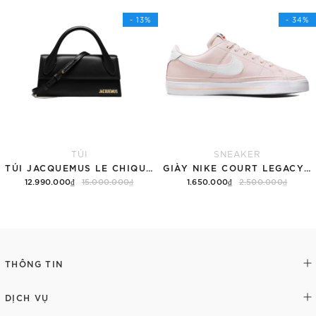
- 13%
- 34%
TÚI
SNEAKER
TÚI JACQUEMUS LE CHIQUITO LONG 'BLACK'
GIÀY NIKE COURT LEGACY SNEAKERS PINK/WHITE
12.990.000₫
15.000.000₫
1.650.000₫
2.500.000₫
Thêm vào giỏ hàng
Tùy chọn
THÔNG TIN
DỊCH VỤ