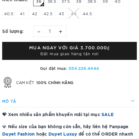
36
36.5
37.5
38
38.5
39
40
40.5
41
42
42.5
43
44
44.5
–
+
Số lượng:
MUA NGAY VỚI GIÁ
3.700.000₫
Đặt mua giao hàng tận nơi
Gọi đặt mua:
034.226.4444
100% CHÍNH HÃNG
CAM KẾT
MÔ TẢ
💝 Xem nhiều sản phẩm khuyến mãi tại mục
SALE
Nếu size của bạn không còn sẵn, hãy liên hệ Fanpage
💎
Duyet Fashion
hoặc
Duyet Luxuy
để có thể ORDER nhanh