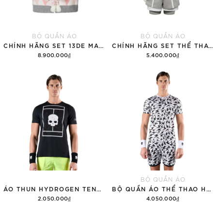
BỘ QUẦN ÁO
BỘ QUẦN ÁO
CHÍNH HÃNG SET 13DE MARZO SUGAR SWIZZLE SUPER CUTE
CHÍNH HÃNG SET THỂ THAO 13DE MARZO BEAR VINTAGE 'GRAY'
8.900.000₫
5.400.000₫
Thêm vào giỏ hàng
Thêm vào giỏ hàng
BỘ QUẦN ÁO
ÁO THUN HYDROGEN TENNIS COURT COTTON 'BLACK'
BỘ QUẦN ÁO THỂ THAO HYDROGEN THUNDERS TECH
2.050.000₫
4.050.000₫
Tùy chọn
Thêm vào giỏ hàng