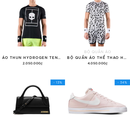
BỘ QUẦN ÁO
ÁO THUN HYDROGEN TENNIS COURT COTTON 'BLACK'
BỘ QUẦN ÁO THỂ THAO HYDROGEN THUNDERS TECH
2.050.000₫
4.050.000₫
Tùy chọn
Thêm vào giỏ hàng
- 13%
- 34%