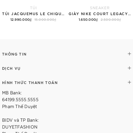
TÚI
SNEAKER
TÚI JACQUEMUS LE CHIQUITO LONG 'BLACK'
GIÀY NIKE COURT LEGACY SNEAKERS PINK/WHITE
12.990.000₫
15.000.000₫
1.650.000₫
2.500.000₫
Thêm vào giỏ hàng
Tùy chọn
THÔNG TIN
DỊCH VỤ
HÌNH THỨC THANH TOÁN
MB Bank:
64199.5555.5555
Phạm Thế Duyệt
BIDV và TP Bank:
DUYETFASHION