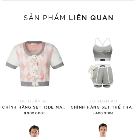
LIÊN QUAN
SẢN PHẨM
BỘ QUẦN ÁO
BỘ QUẦN ÁO
CHÍNH HÃNG SET 13DE MARZO SUGAR SWIZZLE SUPER CUTE
CHÍNH HÃNG SET THỂ THAO 13DE MARZO BEAR VINTAGE 'GRAY'
8.900.000₫
5.400.000₫
Thêm vào giỏ hàng
Thêm vào giỏ hàng