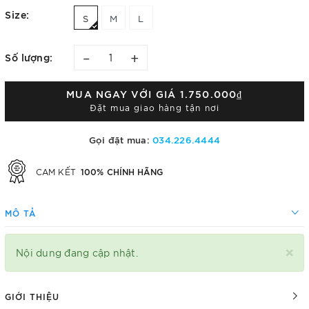
Size:
S
M
L
–
+
Số lượng:
MUA NGAY VỚI GIÁ
1.750.000₫
Đặt mua giao hàng tận nơi
Gọi đặt mua:
034.226.4444
100% CHÍNH HÃNG
CAM KẾT
MÔ TẢ
×
Nội dung đang cập nhật.
GIỚI THIỆU