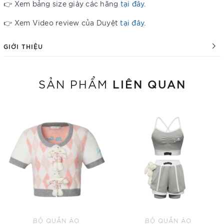
👉 Xem bảng size giày các hãng
tại đây
.
👉 Xem Video review của Duyệt
tại đây
.
GIỚI THIỆU
LIÊN QUAN
SẢN PHẨM
BỘ QUẦN ÁO
BỘ QUẦN ÁO