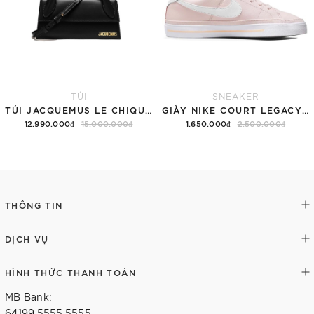
TÚI
SNEAKER
TÚI JACQUEMUS LE CHIQUITO LONG 'BLACK'
GIÀY NIKE COURT LEGACY SNEAKERS PINK/WHITE
12.990.000₫
15.000.000₫
1.650.000₫
2.500.000₫
Thêm vào giỏ hàng
Tùy chọn
THÔNG TIN
DỊCH VỤ
HÌNH THỨC THANH TOÁN
MB Bank:
64199.5555.5555