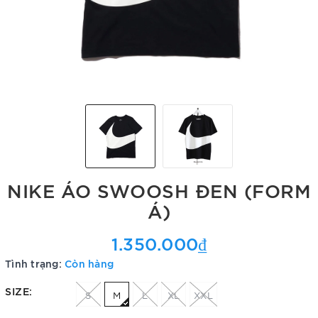
NIKE ÁO SWOOSH ĐEN (FORM
Á)
1.350.000₫
Tình trạng:
Còn hàng
SIZE:
S
M
L
XL
XXL