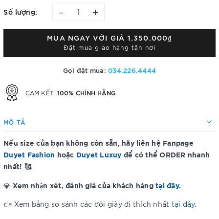
–
+
Số lượng:
MUA NGAY VỚI GIÁ
1.350.000₫
Đặt mua giao hàng tận nơi
Gọi đặt mua:
034.226.4444
100% CHÍNH HÃNG
CAM KẾT
MÔ TẢ
Nếu size của bạn không còn sẵn, hãy liên hệ Fanpage
Duyet Fashion
hoặc
Duyet Luxuy
để có thể ORDER nhanh
nhất! 🥰
Xem nhận xét, đánh giá của khách hàng
tại đây
.
💎
👉 Xem bảng so sánh các đôi giày đi thích nhất
tại đây
.