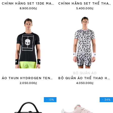
CHÍNH HÃNG SET 13DE MARZO SUGAR SWIZZLE SUPER CUTE
CHÍNH HÃNG SET THỂ THAO 13DE MARZO BEAR VINTAGE 'GRAY'
8.900.000₫
5.400.000₫
Thêm vào giỏ hàng
Thêm vào giỏ hàng
BỘ QUẦN ÁO
ÁO THUN HYDROGEN TENNIS COURT COTTON 'BLACK'
BỘ QUẦN ÁO THỂ THAO HYDROGEN THUNDERS TECH
2.050.000₫
4.050.000₫
Tùy chọn
Thêm vào giỏ hàng
- 13%
- 34%