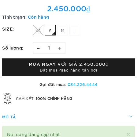
2.450.000₫
Tình trạng:
Còn hàng
SIZE:
XS
S
M
L
–
+
Số lượng:
MUA NGAY VỚI GIÁ
2.450.000₫
Đặt mua giao hàng tận nơi
Gọi đặt mua:
034.226.4444
100% CHÍNH HÃNG
CAM KẾT
MÔ TẢ
×
Nội dung đang cập nhật.