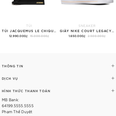
TÚI
SNEAKER
TÚI JACQUEMUS LE CHIQUITO LONG 'BLACK'
GIÀY NIKE COURT LEGACY SNEAKERS PINK/WHITE
12.990.000₫
15.000.000₫
1.650.000₫
2.500.000₫
Thêm vào giỏ hàng
Tùy chọn
THÔNG TIN
DỊCH VỤ
HÌNH THỨC THANH TOÁN
MB Bank:
64199.5555.5555
Phạm Thế Duyệt