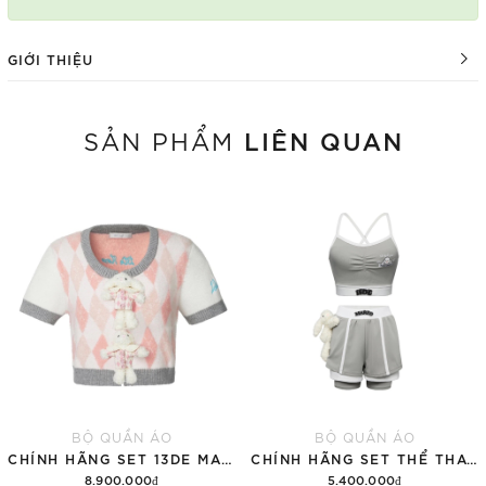
GIỚI THIỆU
LIÊN QUAN
SẢN PHẨM
BỘ QUẦN ÁO
BỘ QUẦN ÁO
CHÍNH HÃNG SET 13DE MARZO SUGAR SWIZZLE SUPER CUTE
CHÍNH HÃNG SET THỂ THAO 13DE MARZO BEAR VINTAGE 'GRAY'
8.900.000₫
5.400.000₫