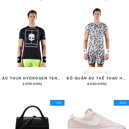
Thêm vào giỏ hàng
Thêm vào giỏ hàng
BỘ QUẦN ÁO
ÁO THUN HYDROGEN TENNIS COURT COTTON 'BLACK'
BỘ QUẦN ÁO THỂ THAO HYDROGEN THUNDERS TECH
2.050.000₫
4.050.000₫
Tùy chọn
Thêm vào giỏ hàng
- 13%
- 34%