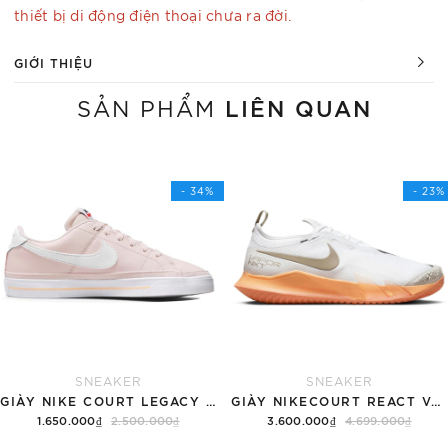
thiết bị di động điện thoại chưa ra đời.
GIỚI THIỆU
LIÊN QUAN
SẢN PHẨM
- 34%
- 23%
SNEAKER
SNEAKER
GIÀY NIKE COURT LEGACY SNEAKERS PINK/WHITE
GIÀY NIKECOURT REACT VAPOR NXT
1.650.000₫
2.500.000₫
3.600.000₫
4.699.000₫