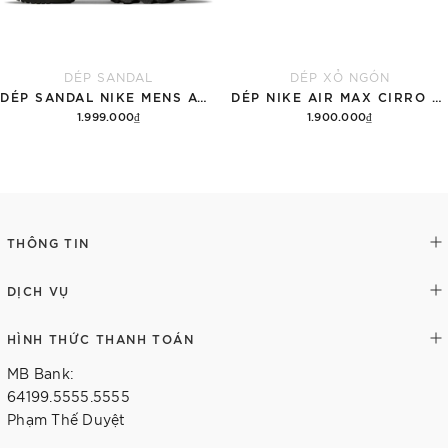
DÉP SANDAL
DÉP XỎ NGÓN
DÉP SANDAL NIKE MENS ACG AIR DESCHUTZ 'ĐẤT RỪNG'
DÉP NIKE AIR MAX CIRRO MEN'S SLIDES 'BLACK'
1.999.000₫
1.900.000₫
Thêm vào giỏ hàng
Tùy chọn
THÔNG TIN
DỊCH VỤ
HÌNH THỨC THANH TOÁN
MB Bank:
64199.5555.5555
Phạm Thế Duyệt