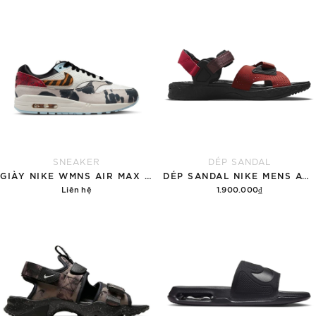
Tùy chọn
Hết hàng
SNEAKER
DÉP SANDAL
GIÀY NIKE WMNS AIR MAX 1 '87 'GREAT INDOORS'
DÉP SANDAL NIKE MENS ACG AIR DESCHUTZ 'RED BLACK'
Liên hệ
1.900.000₫
Chi tiết
Tùy chọn