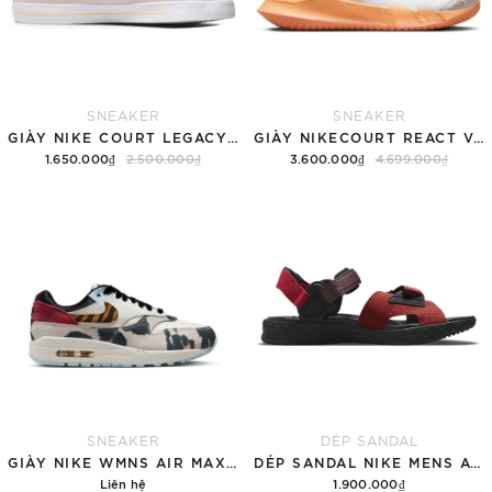
SNEAKER
SNEAKER
GIÀY NIKE COURT LEGACY SNEAKERS PINK/WHITE
GIÀY NIKECOURT REACT VAPOR NXT
1.650.000₫
2.500.000₫
3.600.000₫
4.699.000₫
Tùy chọn
Hết hàng
SNEAKER
DÉP SANDAL
GIÀY NIKE WMNS AIR MAX 1 '87 'GREAT INDOORS'
DÉP SANDAL NIKE MENS ACG AIR DESCHUTZ 'RED BLACK'
Liên hệ
1.900.000₫