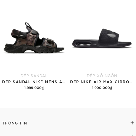
Chi tiết
Tùy chọn
DÉP SANDAL
DÉP XỎ NGÓN
DÉP SANDAL NIKE MENS ACG AIR DESCHUTZ 'ĐẤT RỪNG'
DÉP NIKE AIR MAX CIRRO MEN'S SLIDES 'BLACK'
1.999.000₫
1.900.000₫
Thêm vào giỏ hàng
Tùy chọn
THÔNG TIN