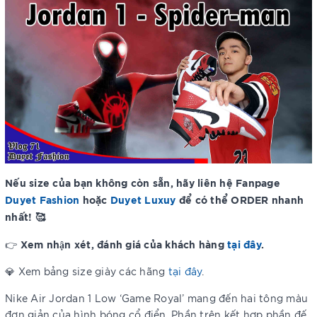
Nếu size của bạn không còn sẵn, hãy liên hệ Fanpage
Duyet Fashion
hoặc
Duyet Luxuy
để có thể ORDER nhanh
nhất! 🥰
Xem nhận xét, đánh giá của khách hàng
tại đây
.
👉
💎 Xem bảng size giày các hãng
tại đây
.
Nike Air Jordan 1 Low ‘Game Royal’ mang đến hai tông màu
đơn giản của hình bóng cổ điển. Phần trên kết hợp phần đế