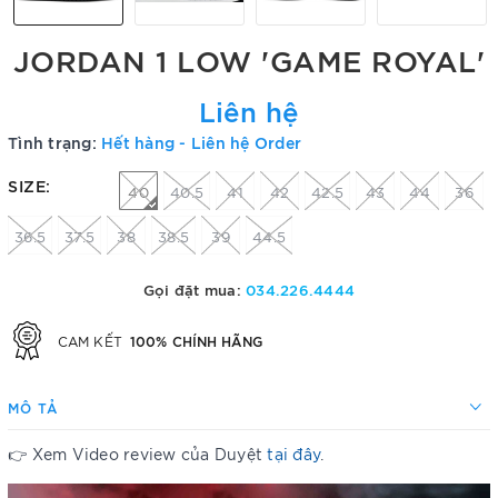
JORDAN 1 LOW 'GAME ROYAL'
Liên hệ
Tình trạng:
Hết hàng - Liên hệ Order
SIZE:
40
40.5
41
42
42.5
43
44
36
36.5
37.5
38
38.5
39
44.5
Gọi đặt mua:
034.226.4444
100% CHÍNH HÃNG
CAM KẾT
MÔ TẢ
👉 Xem Video review của Duyệt
tại đây
.