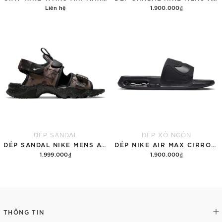
Liên hệ
1.900.000₫
Chi tiết
Tùy chọn
DÉP SANDAL
DÉP XỎ NGÓN
DÉP SANDAL NIKE MENS ACG AIR DESCHUTZ 'ĐẤT RỪNG'
DÉP NIKE AIR MAX CIRRO MEN'S SLIDES 'BLACK'
1.999.000₫
1.900.000₫
Thêm vào giỏ hàng
Tùy chọn
THÔNG TIN