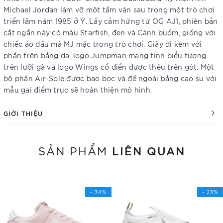
Michael Jordan làm vỡ một tấm ván sau trong một trò chơi
triển lãm năm 1985 ở Ý. Lấy cảm hứng từ OG AJ1, phiên bản
cắt ngắn này có màu Starfish, đen và Cánh buồm, giống với
chiếc áo đấu mà MJ mặc trong trò chơi. Giày đi kèm với
phần trên bằng da, logo Jumpman mang tính biểu tượng
trên lưỡi gà và logo Wings cổ điển được thêu trên gót. Một
bộ phận Air-Sole được bao bọc và đế ngoài bằng cao su với
mẫu gai điểm trục sẽ hoàn thiện mô hình.
GIỚI THIỆU
LIÊN QUAN
SẢN PHẨM
- 34%
- 23%