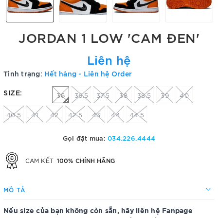
JORDAN 1 LOW 'CAM ĐEN'
Liên hệ
Tình trạng:
Hết hàng - Liên hệ Order
SIZE:
36
36.5
37.5
38
38.5
39
40
40.5
41
42
42.5
43
44
44.5
Gọi đặt mua:
034.226.4444
100% CHÍNH HÃNG
CAM KẾT
MÔ TẢ
Nếu size của bạn không còn sẵn, hãy liên hệ Fanpage