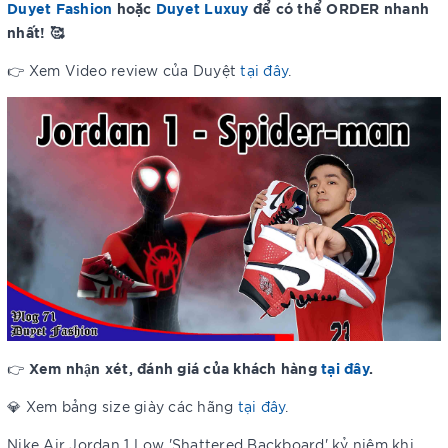
Duyet Fashion
hoặc
Duyet Luxuy
để có thể ORDER nhanh
nhất! 🥰
👉 Xem Video review của Duyệt
tại đây
.
Xem nhận xét, đánh giá của khách hàng
tại đây
.
👉
💎 Xem bảng size giày các hãng
tại đây
.
Nike Air Jordan 1 Low 'Shattered Backboard' kỷ niệm khi