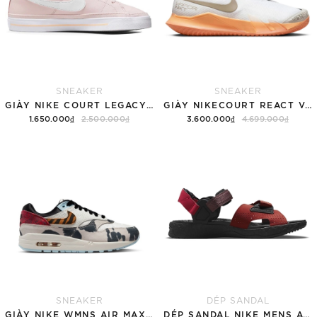
SNEAKER
SNEAKER
GIÀY NIKE COURT LEGACY SNEAKERS PINK/WHITE
GIÀY NIKECOURT REACT VAPOR NXT
1.650.000₫
2.500.000₫
3.600.000₫
4.699.000₫
Tùy chọn
Hết hàng
SNEAKER
DÉP SANDAL
GIÀY NIKE WMNS AIR MAX 1 '87 'GREAT INDOORS'
DÉP SANDAL NIKE MENS ACG AIR DESCHUTZ 'RED BLACK'