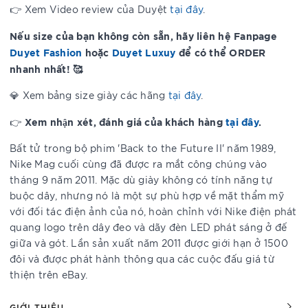
👉 Xem Video review của Duyệt
tại đây
.
Nếu size của bạn không còn sẵn, hãy liên hệ Fanpage
Duyet Fashion
hoặc
Duyet Luxuy
để có thể ORDER
nhanh nhất! 🥰
💎 Xem bảng size giày các hãng
tại đây
.
Xem nhận xét, đánh giá của khách hàng
tại đây
.
👉
Bất tử trong bộ phim 'Back to the Future II' năm 1989,
Nike Mag cuối cùng đã được ra mắt công chúng vào
tháng 9 năm 2011. Mặc dù giày không có tính năng tự
buộc dây, nhưng nó là một sự phù hợp về mặt thẩm mỹ
với đối tác điện ảnh của nó, hoàn chỉnh với Nike điện phát
quang logo trên dây đeo và dãy đèn LED phát sáng ở đế
giữa và gót. Lần sản xuất năm 2011 được giới hạn ở 1500
đôi và được phát hành thông qua các cuộc đấu giá từ
thiện trên eBay.
GIỚI THIỆU