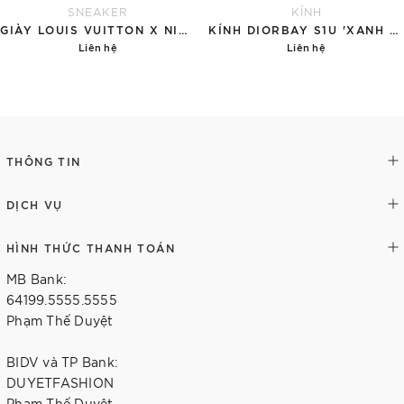
SNEAKER
KÍNH
GIÀY LOUIS VUITTON X NIKE AIR FORCE 1 RED
KÍNH DIORBAY S1U 'XANH NGỌC'
Liên hệ
Liên hệ
Chi tiết
Chi tiết
THÔNG TIN
DỊCH VỤ
HÌNH THỨC THANH TOÁN
MB Bank:
64199.5555.5555
Phạm Thế Duyệt
BIDV và TP Bank:
DUYETFASHION
Phạm Thế Duyệt