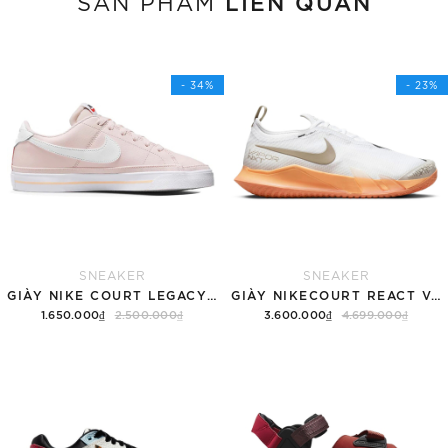
LIÊN QUAN
SẢN PHẨM
- 34%
- 23%
SNEAKER
SNEAKER
GIÀY NIKE COURT LEGACY SNEAKERS PINK/WHITE
GIÀY NIKECOURT REACT VAPOR NXT
1.650.000₫
2.500.000₫
3.600.000₫
4.699.000₫
Tùy chọn
Hết hàng