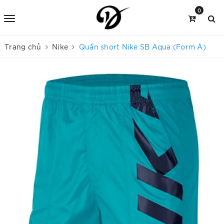
0
Trang chủ
Nike
Quần short Nike SB Aqua (Form Á)