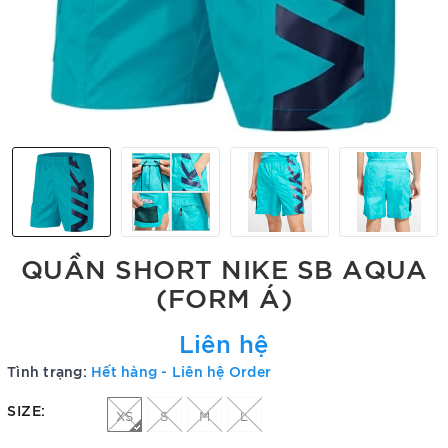
QUẦN SHORT NIKE SB AQUA
(FORM Á)
Liên hệ
Tình trạng:
Hết hàng - Liên hệ Order
SIZE:
XS
S
M
L