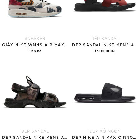
SNEAKER
DÉP SANDAL
GIÀY NIKE WMNS AIR MAX 1 '87 'GREAT INDOORS'
DÉP SANDAL NIKE MENS ACG AIR DESCHUTZ 'RED BLACK'
Liên hệ
1.900.000₫
Chi tiết
Tùy chọn
DÉP SANDAL
DÉP XỎ NGÓN
DÉP SANDAL NIKE MENS ACG AIR DESCHUTZ 'ĐẤT RỪNG'
DÉP NIKE AIR MAX CIRRO MEN'S SLIDES 'BLACK'