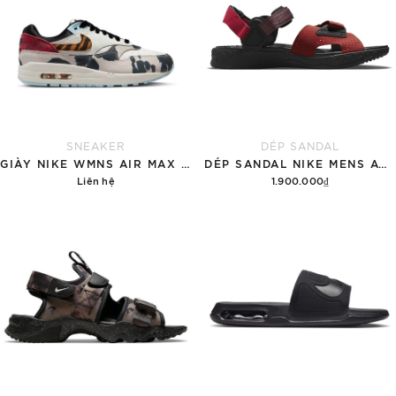
SNEAKER
DÉP SANDAL
GIÀY NIKE WMNS AIR MAX 1 '87 'GREAT INDOORS'
DÉP SANDAL NIKE MENS ACG AIR DESCHUTZ 'RED BLACK'
Liên hệ
1.900.000₫
Chi tiết
Tùy chọn