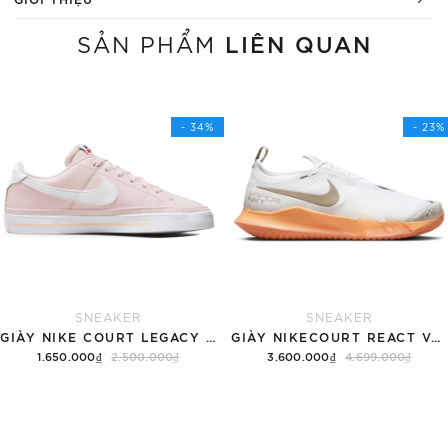
LIÊN QUAN
SẢN PHẨM
- 34%
- 23%
SNEAKER
SNEAKER
GIÀY NIKE COURT LEGACY SNEAKERS PINK/WHITE
GIÀY NIKECOURT REACT VAPOR NXT
1.650.000₫
2.500.000₫
3.600.000₫
4.699.000₫
Tùy chọn
Hết hàng