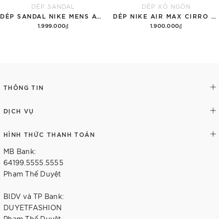
DÉP SANDAL
DÉP XỎ NGÓN
DÉP SANDAL NIKE MENS ACG AIR DESCHUTZ 'ĐẤT RỪNG'
DÉP NIKE AIR MAX CIRRO MEN'S SLIDES 'BLACK'
1.999.000₫
1.900.000₫
Thêm vào giỏ hàng
Tùy chọn
THÔNG TIN
DỊCH VỤ
HÌNH THỨC THANH TOÁN
MB Bank:
64199.5555.5555
Phạm Thế Duyệt
BIDV và TP Bank:
DUYETFASHION
Phạm Thế Duyệt