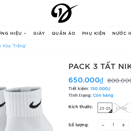
ƠNG HIỆU
GIÀY
QUẦN ÁO
PHỤ KIỆN
NƯỚC 
o Vừa 'Trắng'
PACK 3 TẤT NI
650.000₫
800.00
Tiết kiệm:
150.000₫
Tình trạng:
Còn hàng
Kích thước:
23-25
27-29
–
+
Số lượng: