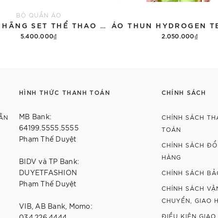
BỘ QUẦN ÁO
CHÍNH HÃNG SET THỂ THAO 13DE MARZO BEAR VINTAGE 'GRAY'
5.400.000₫
2.050.000₫
Thêm vào giỏ hàng
Tùy chọn
HÌNH THỨC THANH TOÁN
CHÍNH SÁCH
MB Bank:
ẴN
CHÍNH SÁCH TH
64199.5555.5555
TOÁN
Phạm Thế Duyệt
CHÍNH SÁCH ĐỔI
HÀNG
BIDV và TP Bank:
DUYETFASHION
CHÍNH SÁCH BẢ
Phạm Thế Duyệt
CHÍNH SÁCH VẬ
CHUYỂN, GIAO 
VIB, AB Bank, Momo:
ĐIỀU KIỆN GIAO
034.226.4444