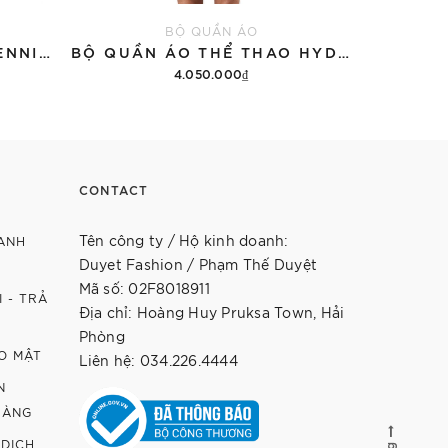
BỘ QUẦN ÁO
ÁO THUN HYDROGEN TENNIS COURT COTTON 'BLACK'
BỘ QUẦN ÁO THỂ THAO HYDROGEN THUNDERS TECH
4.050.000₫
12.9
Thêm vào giỏ hàng
Th
CONTACT
Tên công ty / Hộ kinh doanh:
ANH
Duyet Fashion / Phạm Thế Duyệt
Mã số: 02F8018911
 - TRẢ
Địa chỉ: Hoàng Huy Pruksa Town, Hải
Phòng
O MẬT
Liên hệ: 034.226.4444
N
HÀNG
 DỊCH