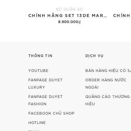
BỘ QUẦN ÁO
CHÍNH HÃNG SET 13DE MARZO SUGAR SWIZZLE SUPER CUTE
8.900.000₫
Thêm vào giỏ hàng
THÔNG TIN
DỊCH VỤ
YOUTUBE
BÁN HÀNG HIỆU CÓ S
FANPAGE DUYET
ORDER HÀNG NƯỚC
LUXURY
NGOÀI
FANPAGE DUYET
QUẢNG CÁO THƯƠNG
FASHION
HIỆU
FACEBOOK CHỦ SHOP
HOTLINE