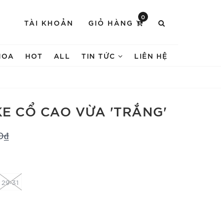
0
TÀI KHOẢN
GIỎ HÀNG
HOA
HOT
ALL
TIN TỨC
LIÊN HỆ
KE CỔ CAO VỪA 'TRẮNG'
0₫
29-31