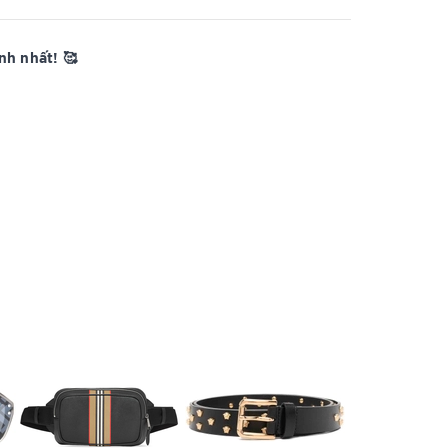
h nhất! 🥰