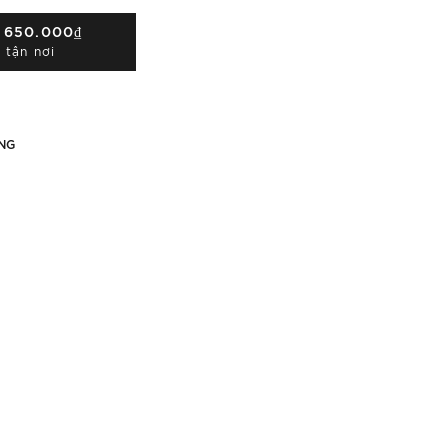
Á
650.000₫
 tận nơi
NG