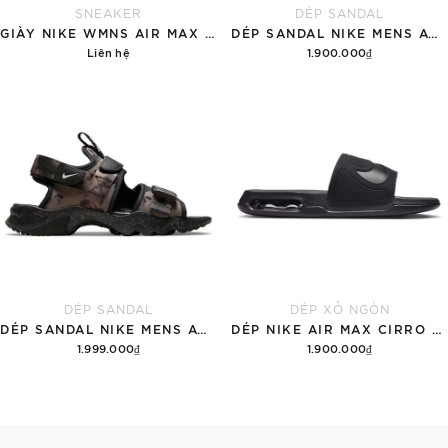
SNEAKER
DÉP SANDAL
GIÀY NIKE WMNS AIR MAX 1 '87 'GREAT INDOORS'
DÉP SANDAL NIKE MENS ACG AIR DESCHUTZ 'RED BLACK'
Liên hệ
1.900.000₫
Chi tiết
Tùy chọn
DÉP SANDAL
DÉP XỎ NGÓN
DÉP SANDAL NIKE MENS ACG AIR DESCHUTZ 'ĐẤT RỪNG'
DÉP NIKE AIR MAX CIRRO MEN'S SLIDES 'BLACK'
1.999.000₫
1.900.000₫
Thêm vào giỏ hàng
Tùy chọn