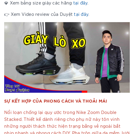
💎 Xem bảng size giày các hãng
tại đây
.
👉 Xem Video review của Duyệt
tại đây
.
SỰ KẾT HỢP CỦA PHONG CÁCH VÀ THOẢI MÁI
Nổi loạn chống lại quy ước trong Nike Zoom Double
Stacked. Thiết kế dành riêng cho phụ nữ này tôn vinh
những người thách thức hiện trạng bằng vẻ ngoài bắt
nhịp nhanh và phong cách DIY. Pha trộn giữa da mềm, lưới