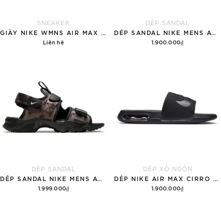
SNEAKER
DÉP SANDAL
GIÀY NIKE WMNS AIR MAX 1 '87 'GREAT INDOORS'
DÉP SANDAL NIKE MENS ACG AIR DESCHUTZ 'RED BLACK'
Liên hệ
1.900.000₫
Chi tiết
Tùy chọn
DÉP SANDAL
DÉP XỎ NGÓN
DÉP SANDAL NIKE MENS ACG AIR DESCHUTZ 'ĐẤT RỪNG'
DÉP NIKE AIR MAX CIRRO MEN'S SLIDES 'BLACK'
1.999.000₫
1.900.000₫
Thêm vào giỏ hàng
Tùy chọn