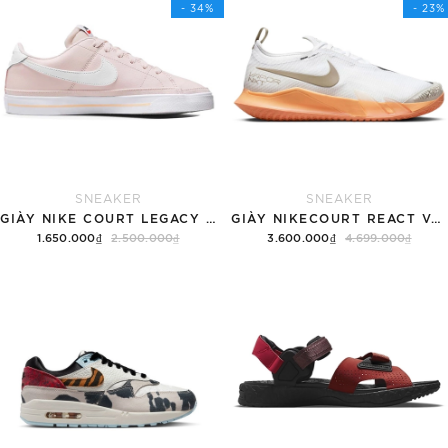
- 34%
- 23%
SNEAKER
SNEAKER
GIÀY NIKE COURT LEGACY SNEAKERS PINK/WHITE
GIÀY NIKECOURT REACT VAPOR NXT
1.650.000₫
2.500.000₫
3.600.000₫
4.699.000₫
Tùy chọn
Hết hàng