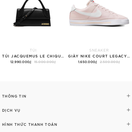
TÚI
SNEAKER
TÚI JACQUEMUS LE CHIQUITO LONG 'BLACK'
GIÀY NIKE COURT LEGACY SNEAKERS PINK/WHITE
12.990.000₫
15.000.000₫
1.650.000₫
2.500.000₫
Thêm vào giỏ hàng
Tùy chọn
THÔNG TIN
DỊCH VỤ
HÌNH THỨC THANH TOÁN