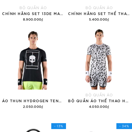
BỘ QUẦN ÁO
BỘ QUẦN ÁO
CHÍNH HÃNG SET 13DE MARZO SUGAR SWIZZLE SUPER CUTE
CHÍNH HÃNG SET THỂ THAO 13DE MARZO BEAR VINTAGE 'GRAY'
8.900.000₫
5.400.000₫
Thêm vào giỏ hàng
Thêm vào giỏ hàng
BỘ QUẦN ÁO
ÁO THUN HYDROGEN TENNIS COURT COTTON 'BLACK'
BỘ QUẦN ÁO THỂ THAO HYDROGEN THUNDERS TECH
2.050.000₫
4.050.000₫
Tùy chọn
Thêm vào giỏ hàng
- 13%
- 34%