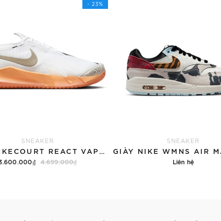
- 23%
SNEAKER
SNEAKER
GIÀY NIKECOURT REACT VAPOR NXT
3.600.000₫
4.699.000₫
Liên hệ
Hết hàng
Chi tiết