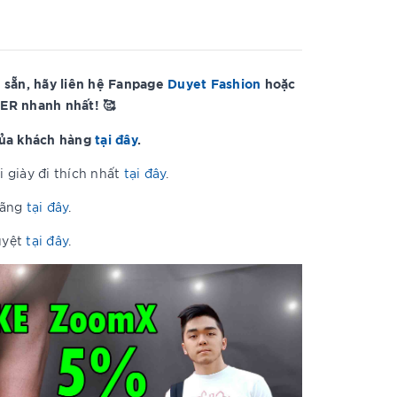
 sẵn, hãy liên hệ Fanpage
Duyet Fashion
hoặc
ER nhanh nhất! 🥰
của khách hàng
tại đây
.
 giày đi thích nhất
tại đây
.
hãng
tại đây
.
uyệt
tại đây
.