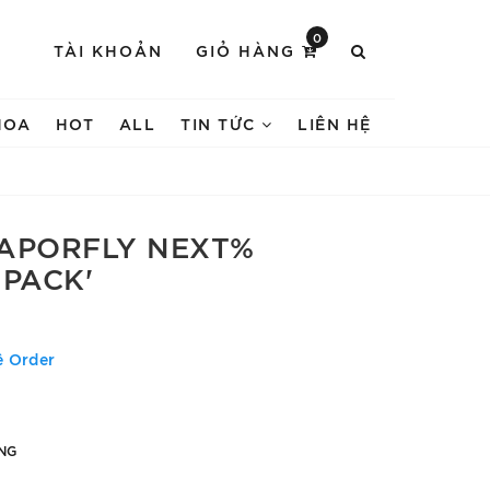
0
TÀI KHOẢN
GIỎ HÀNG
HOA
HOT
ALL
TIN TỨC
LIÊN HỆ
VAPORFLY NEXT%
 PACK'
ệ Order
NG