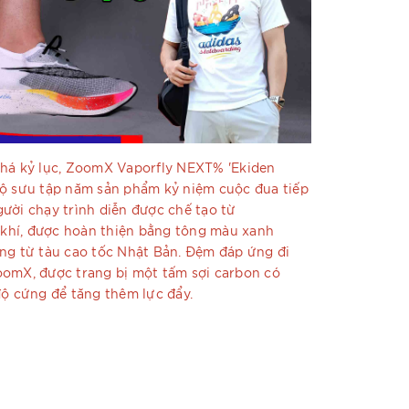
phá kỷ lục, ZoomX Vaporfly NEXT% 'Ekiden
bộ sưu tập năm sản phẩm kỷ niệm cuộc đua tiếp
ười chạy trình diễn được chế tạo từ
khí, được hoàn thiện bằng tông màu xanh
ng từ tàu cao tốc Nhật Bản. Đệm đáp ứng đi
oomX, được trang bị một tấm sợi carbon có
độ cứng để tăng thêm lực đẩy.