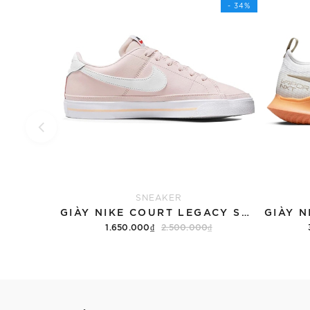
- 34%
SNEAKER
GIÀY NIKE COURT LEGACY SNEAKERS PINK/WHITE
1.650.000₫
2.500.000₫
Tùy chọn