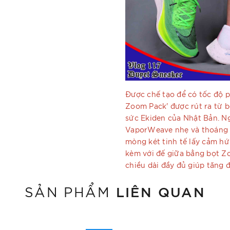
Được chế tạo để có tốc độ 
Zoom Pack' được rút ra từ 
sức Ekiden của Nhật Bản. Ng
VaporWeave nhẹ và thoáng 
mòng két tinh tế lấy cảm hứ
kèm với đế giữa bằng bọt Z
chiều dài đầy đủ giúp tăng 
LIÊN QUAN
SẢN PHẨM