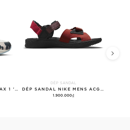
DÉP SANDAL
GIÀY NIKE WMNS AIR MAX 1 '87 'GREAT INDOORS'
DÉP SANDAL NIKE MENS ACG AIR DESCHUTZ 'RED BLACK'
1.900.000₫
Tùy chọn