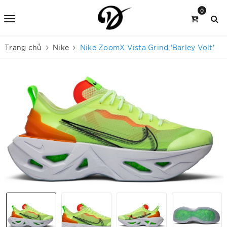
0
Trang chủ
Nike
Nike ZoomX Vista Grind 'Barley Volt'