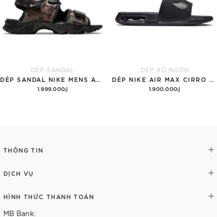
DÉP SANDAL
DÉP XỎ NGÓN
DÉP SANDAL NIKE MENS ACG AIR DESCHUTZ 'ĐẤT RỪNG'
DÉP NIKE AIR MAX CIRRO MEN'S SLIDES 'BLACK'
1.999.000₫
1.900.000₫
Thêm vào giỏ hàng
Tùy chọn
THÔNG TIN
DỊCH VỤ
HÌNH THỨC THANH TOÁN
MB Bank: