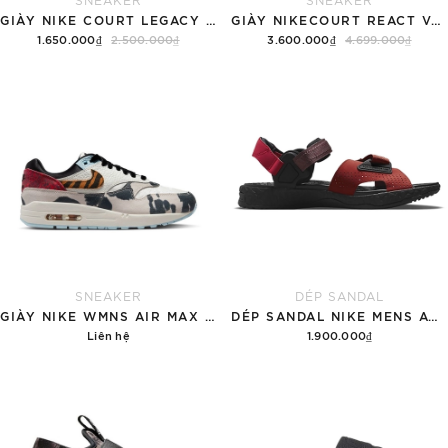
GIÀY NIKE COURT LEGACY SNEAKERS PINK/WHITE
GIÀY NIKECOURT REACT VAPOR NXT
1.650.000₫
2.500.000₫
3.600.000₫
4.699.000₫
Tùy chọn
Hết hàng
SNEAKER
DÉP SANDAL
GIÀY NIKE WMNS AIR MAX 1 '87 'GREAT INDOORS'
DÉP SANDAL NIKE MENS ACG AIR DESCHUTZ 'RED BLACK'
Liên hệ
1.900.000₫
Chi tiết
Tùy chọn