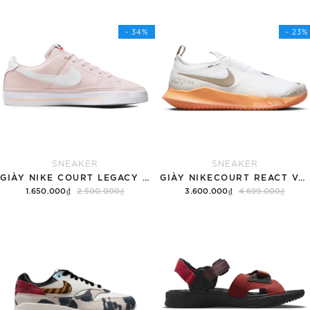
- 34%
- 23%
SNEAKER
SNEAKER
GIÀY NIKE COURT LEGACY SNEAKERS PINK/WHITE
GIÀY NIKECOURT REACT VAPOR NXT
1.650.000₫
2.500.000₫
3.600.000₫
4.699.000₫
Tùy chọn
Hết hàng