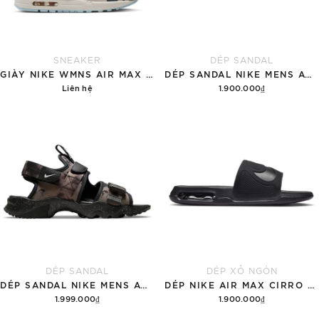
SNEAKER
DÉP SANDAL
GIÀY NIKE WMNS AIR MAX 1 '87 'GREAT INDOORS'
DÉP SANDAL NIKE MENS ACG AIR DESCHUTZ 'RED BLACK'
Liên hệ
1.900.000₫
Chi tiết
Tùy chọn
DÉP SANDAL
DÉP XỎ NGÓN
DÉP SANDAL NIKE MENS ACG AIR DESCHUTZ 'ĐẤT RỪNG'
DÉP NIKE AIR MAX CIRRO MEN'S SLIDES 'BLACK'
1.999.000₫
1.900.000₫