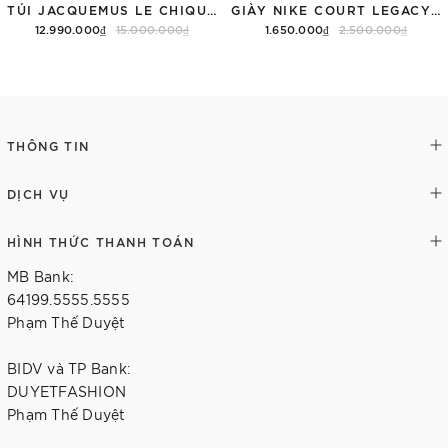
TÚI JACQUEMUS LE CHIQUITO LONG 'BLACK'
GIÀY NIKE COURT LEGACY SNEAKERS PINK/WHITE
12.990.000₫
15.000.000₫
1.650.000₫
2.500.000₫
Thêm vào giỏ hàng
Tùy chọn
THÔNG TIN
DỊCH VỤ
HÌNH THỨC THANH TOÁN
MB Bank:
64199.5555.5555
Phạm Thế Duyệt
BIDV và TP Bank:
DUYETFASHION
Phạm Thế Duyệt