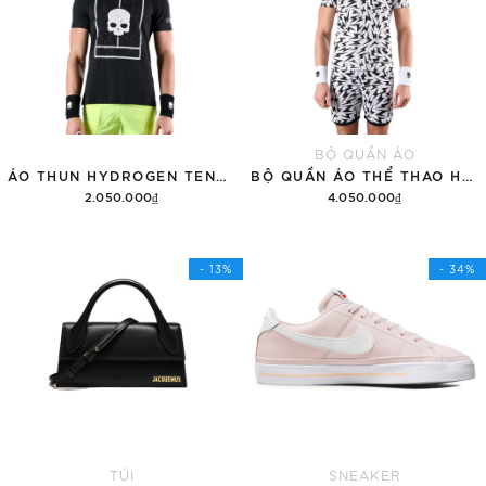
BỘ QUẦN ÁO
ÁO THUN HYDROGEN TENNIS COURT COTTON 'BLACK'
BỘ QUẦN ÁO THỂ THAO HYDROGEN THUNDERS TECH
2.050.000₫
4.050.000₫
Tùy chọn
Thêm vào giỏ hàng
- 13%
- 34%
TÚI
SNEAKER