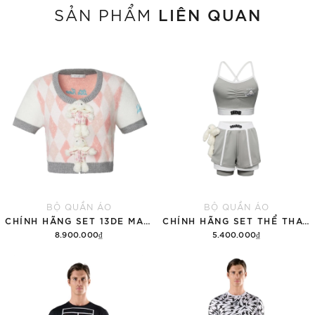
LIÊN QUAN
SẢN PHẨM
BỘ QUẦN ÁO
BỘ QUẦN ÁO
CHÍNH HÃNG SET 13DE MARZO SUGAR SWIZZLE SUPER CUTE
CHÍNH HÃNG SET THỂ THAO 13DE MARZO BEAR VINTAGE 'GRAY'
8.900.000₫
5.400.000₫
Thêm vào giỏ hàng
Thêm vào giỏ hàng