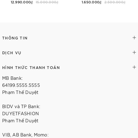
12.990.000₫
15.000.000₫
1.650.000₫
2.500.000₫
Thêm vào giỏ hàng
Tùy chọn
THÔNG TIN
DỊCH VỤ
HÌNH THỨC THANH TOÁN
MB Bank:
64199.5555.5555
Phạm Thế Duyệt
BIDV và TP Bank:
DUYETFASHION
Phạm Thế Duyệt
VIB, AB Bank, Momo: