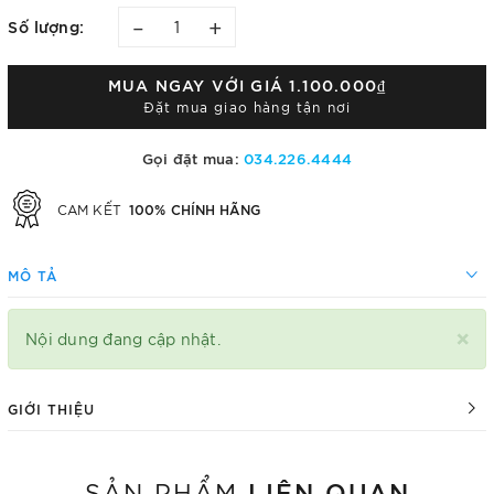
–
+
Số lượng:
MUA NGAY VỚI GIÁ
1.100.000₫
Đặt mua giao hàng tận nơi
Gọi đặt mua:
034.226.4444
100% CHÍNH HÃNG
CAM KẾT
MÔ TẢ
×
Nội dung đang cập nhật.
GIỚI THIỆU
LIÊN QUAN
SẢN PHẨM