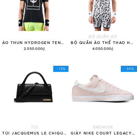
BỘ QUẦN ÁO
ÁO THUN HYDROGEN TENNIS COURT COTTON 'BLACK'
BỘ QUẦN ÁO THỂ THAO HYDROGEN THUNDERS TECH
2.050.000₫
4.050.000₫
Tùy chọn
Thêm vào giỏ hàng
- 13%
- 34%
TÚI
SNEAKER
TÚI JACQUEMUS LE CHIQUITO LONG 'BLACK'
GIÀY NIKE COURT LEGACY SNEAKERS PINK/WHITE