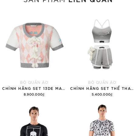
BỘ QUẦN ÁO
BỘ QUẦN ÁO
CHÍNH HÃNG SET 13DE MARZO SUGAR SWIZZLE SUPER CUTE
CHÍNH HÃNG SET THỂ THAO 13DE MARZO BEAR VINTAGE 'GRAY'
8.900.000₫
5.400.000₫
Thêm vào giỏ hàng
Thêm vào giỏ hàng