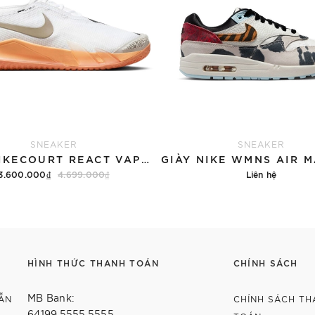
SNEAKER
SNEAKER
GIÀY NIKECOURT REACT VAPOR NXT
3.600.000₫
4.699.000₫
Liên hệ
Hết hàng
Chi tiết
HÌNH THỨC THANH TOÁN
CHÍNH SÁCH
MB Bank:
ẴN
CHÍNH SÁCH TH
64199.5555.5555