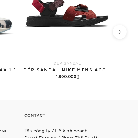
DÉP SANDAL
GIÀY NIKE WMNS AIR MAX 1 '87 'GREAT INDOORS'
DÉP SANDAL NIKE MENS ACG AIR DESCHUTZ 'RED BLACK'
1.900.000₫
Tùy chọn
CONTACT
Tên công ty / Hộ kinh doanh:
ANH
Duyet Fashion / Phạm Thế Duyệt