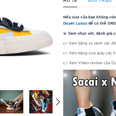
MÔ TẢ
GIỚI THIỆU
Nếu size của bạn không còn
Duyet Luxuy
để có thể ORD
Xem nhận xét, đánh giá 
💎
👉 Xem bảng so sánh các đôi
👉 Xem bảng size giày các 
👉 Xem Video review của D