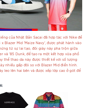
tiếng của Nhật Bản Sacai đã hợp tác với Nike để
i x Blazer Mid 'Maize Navy', được phát hành vào
ứng từ sự lai tạo, đôi giày này pha trộn giữa
zer và '85 Dunk, để tạo ra một kết hợp vừa phổ
y thể thao da này được thiết kế với số lượng
iày nhiều gấp đôi so với Blazer Mid điển hình.
ày leo lên hai bên và được xếp lớp cao ở gót để
i: