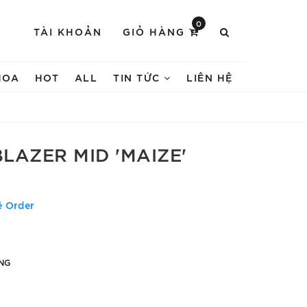
0
TÀI KHOẢN
GIỎ HÀNG
HOA
HOT
ALL
TIN TỨC
LIÊN HỆ
BLAZER MID 'MAIZE'
ệ Order
NG