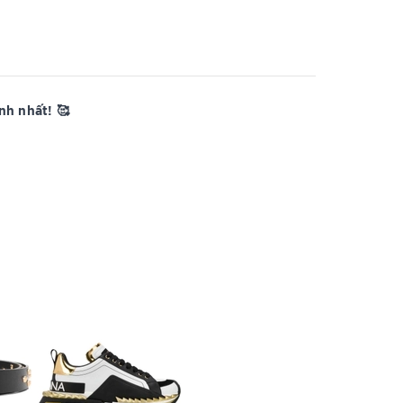
h nhất! 🥰