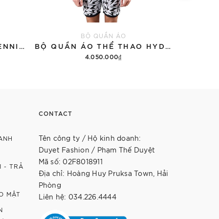
BỘ QUẦN ÁO
ÁO THUN HYDROGEN TENNIS COURT COTTON 'BLACK'
BỘ QUẦN ÁO THỂ THAO HYDROGEN THUNDERS TECH
4.050.000₫
12.9
Thêm vào giỏ hàng
Th
CONTACT
Tên công ty / Hộ kinh doanh:
ANH
Duyet Fashion / Phạm Thế Duyệt
Mã số: 02F8018911
 - TRẢ
Địa chỉ: Hoàng Huy Pruksa Town, Hải
Phòng
O MẬT
Liên hệ: 034.226.4444
N