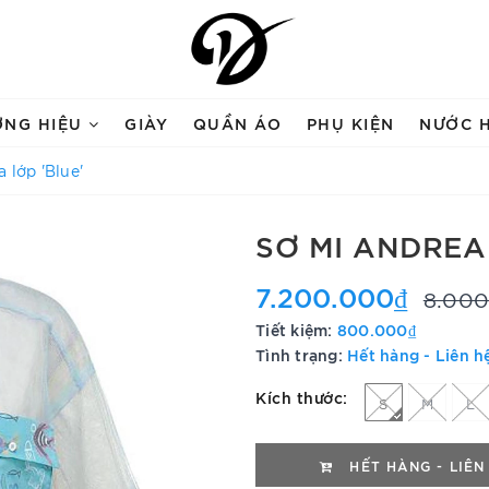
ƠNG HIỆU
GIÀY
QUẦN ÁO
PHỤ KIỆN
NƯỚC 
 lớp 'Blue'
SƠ MI ANDREA
7.200.000₫
8.000
Tiết kiệm:
800.000₫
Tình trạng:
Hết hàng - Liên h
Kích thước:
S
M
L
HẾT HÀNG - LIÊN