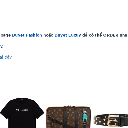
anpage
Duyet Fashion
hoặc
Duyet Luxuy
để có thể ORDER nhan
ây
.
ại đây
.