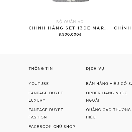
BỘ QUẦN ÁO
CHÍNH HÃNG SET 13DE MARZO SUGAR SWIZZLE SUPER CUTE
8.900.000₫
Thêm vào giỏ hàng
THÔNG TIN
DỊCH VỤ
YOUTUBE
BÁN HÀNG HIỆU CÓ S
FANPAGE DUYET
ORDER HÀNG NƯỚC
LUXURY
NGOÀI
FANPAGE DUYET
QUẢNG CÁO THƯƠNG
FASHION
HIỆU
FACEBOOK CHỦ SHOP