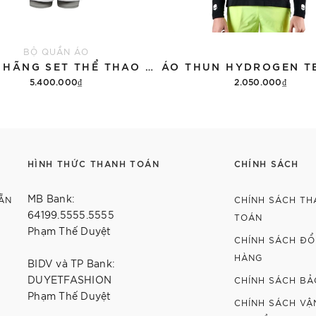
BỘ QUẦN ÁO
CHÍNH HÃNG SET THỂ THAO 13DE MARZO BEAR VINTAGE 'GRAY'
5.400.000₫
2.050.000₫
Thêm vào giỏ hàng
Tùy chọn
HÌNH THỨC THANH TOÁN
CHÍNH SÁCH
MB Bank:
ẴN
CHÍNH SÁCH TH
64199.5555.5555
TOÁN
Phạm Thế Duyệt
CHÍNH SÁCH ĐỔI
HÀNG
BIDV và TP Bank:
DUYETFASHION
CHÍNH SÁCH BẢ
Phạm Thế Duyệt
CHÍNH SÁCH VẬ