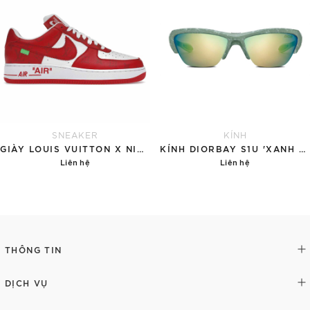
SNEAKER
KÍNH
GIÀY LOUIS VUITTON X NIKE AIR FORCE 1 RED
KÍNH DIORBAY S1U 'XANH NGỌC'
Liên hệ
Liên hệ
Chi tiết
Chi tiết
THÔNG TIN
DỊCH VỤ