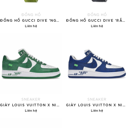
ĐỒNG HỒ
ĐỒNG HỒ
ĐỒNG HỒ GUCCI DIVE 'NGỌC BÍCH'
ĐỒNG HỒ GUCCI DIVE 'RẮN VÀNG'
Liên hệ
Liên hệ
Chi tiết
Chi tiết
SNEAKER
SNEAKER
GIÀY LOUIS VUITTON X NIKE AIR FORCE 1 'GREEN'
GIÀY LOUIS VUITTON X NIKE AIR FORCE 1 'BLUE'
Liên hệ
Liên hệ
Chi tiết
Chi tiết