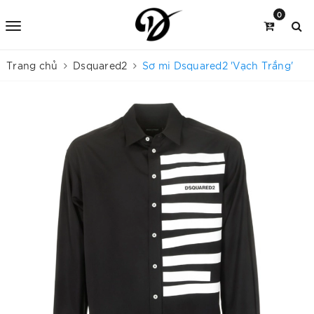
0
Trang chủ
Dsquared2
Sơ mi Dsquared2 'Vạch Trắng'