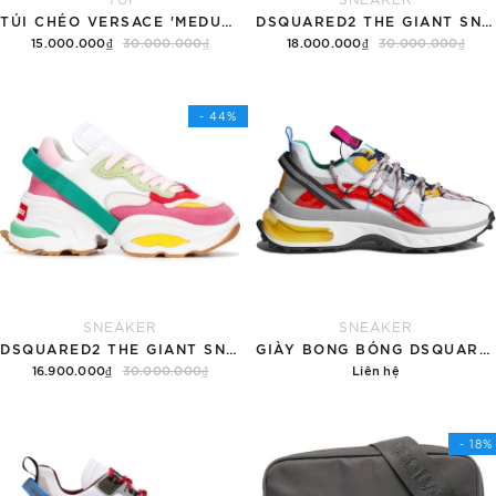
TÚI CHÉO VERSACE 'MEDUSA - HARNESS'
DSQUARED2 THE GIANT SNEAKER 'BLUE RIBBON'
15.000.000₫
30.000.000₫
18.000.000₫
30.000.000₫
Hết hàng
Tùy chọn
- 44%
SNEAKER
SNEAKER
DSQUARED2 THE GIANT SNEAKER 'GREEN RIBBON'
GIÀY BONG BÓNG DSQUARED2 'YELLOW BUBBLE'
16.900.000₫
30.000.000₫
Liên hệ
Tùy chọn
Chi tiết
- 18%