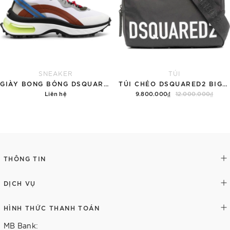
SNEAKER
TÚI
GIÀY BONG BÓNG DSQUARED2 'GREEN BUBBLE'
TÚI CHÉO DSQUARED2 BIG LOGO NYLON 'BLACK'
Liên hệ
9.800.000₫
12.000.000₫
Chi tiết
Hết hàng
THÔNG TIN
DỊCH VỤ
HÌNH THỨC THANH TOÁN
MB Bank: