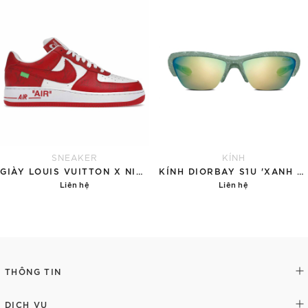
Chi tiết
Chi tiết
SNEAKER
KÍNH
GIÀY LOUIS VUITTON X NIKE AIR FORCE 1 RED
KÍNH DIORBAY S1U 'XANH NGỌC'
Liên hệ
Liên hệ
Chi tiết
Chi tiết
THÔNG TIN
DỊCH VỤ