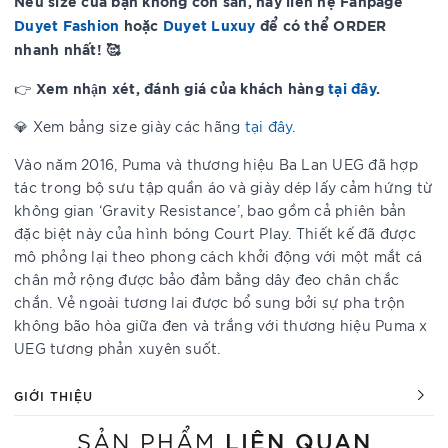
Nếu size của bạn không còn sẵn, hãy liên hệ Fanpage
Duyet Fashion
hoặc
Duyet Luxuy
để có thể ORDER
nhanh nhất! 🥰
Xem nhận xét, đánh giá của khách hàng
tại đây
.
👉
💎 Xem bảng size giày các hãng
tại đây
.
Vào năm 2016, Puma và thương hiệu Ba Lan UEG đã hợp
tác trong bộ sưu tập quần áo và giày dép lấy cảm hứng từ
không gian ‘Gravity Resistance’, bao gồm cả phiên bản
đặc biệt này của hình bóng Court Play. Thiết kế đã được
mô phỏng lại theo phong cách khởi động với một mắt cá
chân mở rộng được bảo đảm bằng dây đeo chân chắc
chắn. Vẻ ngoài tương lai được bổ sung bởi sự pha trộn
không bão hòa giữa đen và trắng với thương hiệu Puma x
UEG tương phản xuyên suốt.
GIỚI THIỆU
LIÊN QUAN
SẢN PHẨM