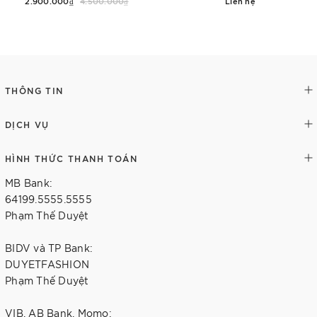
2.900.000₫
4.500.000₫
Liên hệ
Tùy chọn
Chi tiết
THÔNG TIN
DỊCH VỤ
HÌNH THỨC THANH TOÁN
MB Bank:
64199.5555.5555
Phạm Thế Duyệt
BIDV và TP Bank:
DUYETFASHION
Phạm Thế Duyệt
VIB, AB Bank, Momo: