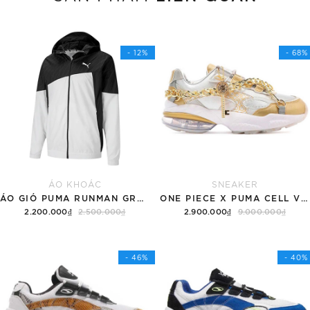
- 12%
- 68%
ÁO KHOÁC
SNEAKER
ÁO GIÓ PUMA RUNMAN GRAPHIC (FORM ÂU)
ONE PIECE X PUMA CELL VENOM 'GOLD - ĐẢO HẢI TẶC'
2.200.000₫
2.500.000₫
2.900.000₫
9.000.000₫
Tùy chọn
Tùy chọn
- 46%
- 40%