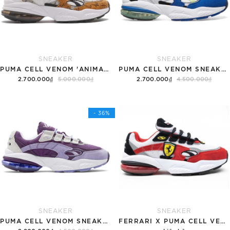
SNEAKER
SNEAKER
PUMA CELL VENOM 'ANIMAL KINGDOM'
PUMA CELL VENOM SNEAKER 'OẢI HƯƠNG'
2.700.000₫
5.000.000₫
2.700.000₫
4.500.000₫
Tùy chọn
Tùy chọn
- 36%
SNEAKER
SNEAKER
PUMA CELL VENOM SNEAKER 'OẢI HƯƠNG'
FERRARI X PUMA CELL VENOM 'SUPER RED'