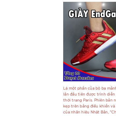
Là một phần của bộ ba mảnh
lần đầu tiên được trình diễn
thời trang Paris. Phiên bản 
kẹp trên bảng điều khiển và
của nhãn hiệu Nhật Bản, "Ch