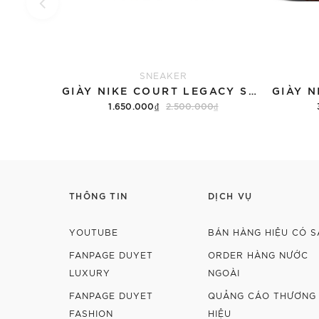
SNEAKER
GIÀY NIKE COURT LEGACY SNEAKERS PINK/WHITE
1.650.000₫
2.500.000₫
Tùy chọn
THÔNG TIN
DỊCH VỤ
YOUTUBE
BÁN HÀNG HIỆU CÓ S
FANPAGE DUYET
ORDER HÀNG NƯỚC
LUXURY
NGOÀI
FANPAGE DUYET
QUẢNG CÁO THƯƠNG
FASHION
HIỆU