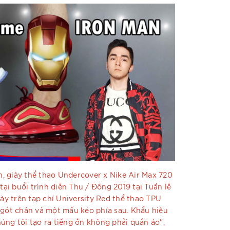
, giày thể thao Undercover x Nike Air Max 720
 tại buổi trình diễn Thu / Đông 2019 tại Tuần lễ
này trên tạp chí University Red thể thao TPU
 gót chân và một mấu kéo phía sau. Khẩu hiệu
úng tôi tạo ra tiếng ồn không phải quần áo",