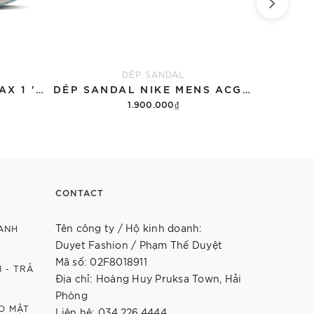
DÉP SANDAL
GIÀY NIKE WMNS AIR MAX 1 '87 'GREAT INDOORS'
DÉP SANDAL NIKE MENS ACG AIR DESCHUTZ 'RED BLACK'
1.900.000₫
Tùy chọn
CONTACT
Tên công ty / Hộ kinh doanh:
ANH
Duyet Fashion / Phạm Thế Duyệt
Mã số: 02F8018911
 - TRẢ
Địa chỉ: Hoàng Huy Pruksa Town, Hải
Phòng
O MẬT
Liên hệ: 034.226.4444