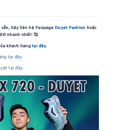
 sẵn, hãy liên hệ Fanpage
Duyet Fashion
hoặc
ER nhanh nhất! 🥰
của khách hàng
tại đây
.
hãng
tại đây
.
uyệt
tại đây
.