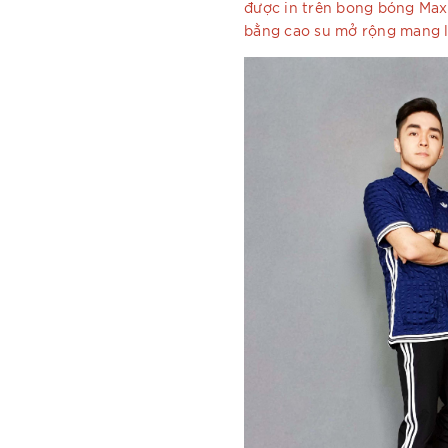
được in trên bong bóng Max
bằng cao su mở rộng mang l