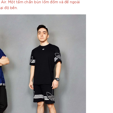
 Air. Một tấm chắn bùn lốm đốm và đế ngoài
ại độ bền.