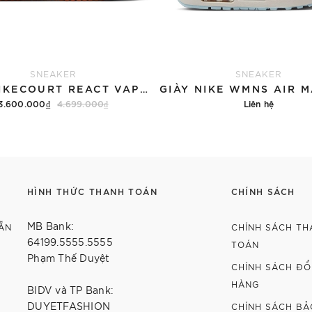
SNEAKER
SNEAKER
GIÀY NIKECOURT REACT VAPOR NXT
3.600.000₫
4.699.000₫
Liên hệ
Hết hàng
Chi tiết
HÌNH THỨC THANH TOÁN
CHÍNH SÁCH
MB Bank:
ẴN
CHÍNH SÁCH TH
64199.5555.5555
TOÁN
Phạm Thế Duyệt
CHÍNH SÁCH ĐỔI
HÀNG
BIDV và TP Bank:
DUYETFASHION
CHÍNH SÁCH BẢ