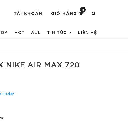
0
TÀI KHOẢN
GIỎ HÀNG
HOA
HOT
ALL
TIN TỨC
LIÊN HỆ
 NIKE AIR MAX 720
ệ Order
NG