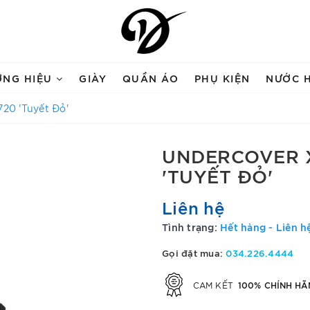
ƠNG HIỆU
GIÀY
QUẦN ÁO
PHỤ KIỆN
NƯỚC 
720 'Tuyết Đỏ'
UNDERCOVER X
'TUYẾT ĐỎ'
Liên hệ
Tình trạng:
Hết hàng - Liên h
Gọi đặt mua:
034.226.4444
100% CHÍNH HÃ
CAM KẾT