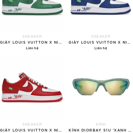
SNEAKER
SNEAKER
GIÀY LOUIS VUITTON X NIKE AIR FORCE 1 'GREEN'
GIÀY LOUIS VUITTON X NIKE AIR FORCE 1 'BLUE'
Liên hệ
Liên hệ
Chi tiết
Chi tiết
SNEAKER
KÍNH
GIÀY LOUIS VUITTON X NIKE AIR FORCE 1 RED
KÍNH DIORBAY S1U 'XANH NGỌC'