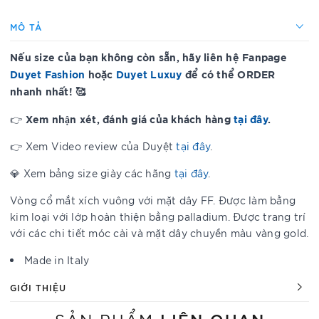
MÔ TẢ
Nếu size của bạn không còn sẵn, hãy liên hệ Fanpage
Duyet Fashion
hoặc
Duyet Luxuy
để có thể ORDER
nhanh nhất! 🥰
Xem nhận xét, đánh giá của khách hàng
tại đây
.
👉
👉 Xem Video review của Duyệt
tại đây
.
💎 Xem bảng size giày các hãng
tại đây
.
Vòng cổ mắt xích vuông với mặt dây FF. Được làm bằng
kim loại với lớp hoàn thiện bằng palladium. Được trang trí
với các chi tiết móc cài và mặt dây chuyền màu vàng gold.
Made in Italy
GIỚI THIỆU
LIÊN QUAN
SẢN PHẨM