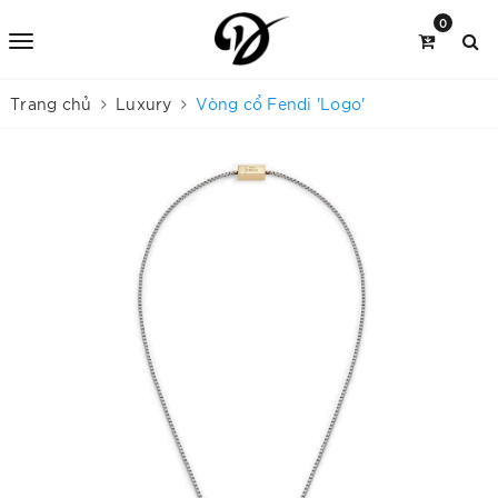
0
Trang chủ
Luxury
Vòng cổ Fendi 'Logo'