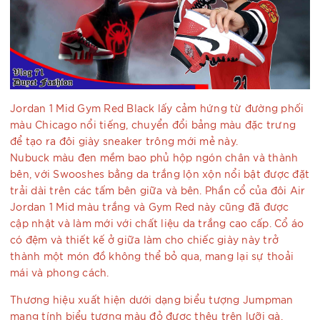
Jordan 1 Mid Gym Red Black lấy cảm hứng từ đường phối
màu Chicago nổi tiếng, chuyển đổi bảng màu đặc trưng
để tạo ra đôi giày sneaker trông mới mẻ này.
Nubuck màu đen mềm bao phủ hộp ngón chân và thành
bên, với Swooshes bằng da trắng lộn xộn nổi bật được đặt
trải dài trên các tấm bên giữa và bên. Phần cổ của đôi Air
Jordan 1 Mid màu trắng và Gym Red này cũng đã được
cập nhật và làm mới với chất liệu da trắng cao cấp. Cổ áo
có đệm và thiết kế ở giữa làm cho chiếc giày này trở
thành một món đồ không thể bỏ qua, mang lại sự thoải
mái và phong cách.
Thương hiệu xuất hiện dưới dạng biểu tượng Jumpman
mang tính biểu tượng màu đỏ được thêu trên lưỡi gà.