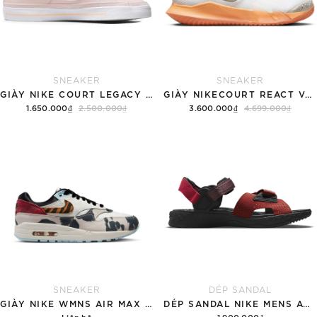
SNEAKER
SNEAKER
GIÀY NIKE COURT LEGACY SNEAKERS PINK/WHITE
GIÀY NIKECOURT REACT VAPOR NXT
1.650.000₫
2.500.000₫
3.600.000₫
4.699.000₫
Tùy chọn
Hết hàng
SNEAKER
DÉP SANDAL
GIÀY NIKE WMNS AIR MAX 1 '87 'GREAT INDOORS'
DÉP SANDAL NIKE MENS ACG AIR DESCHUTZ 'RED BLACK'
Liên hệ
1.900.000₫