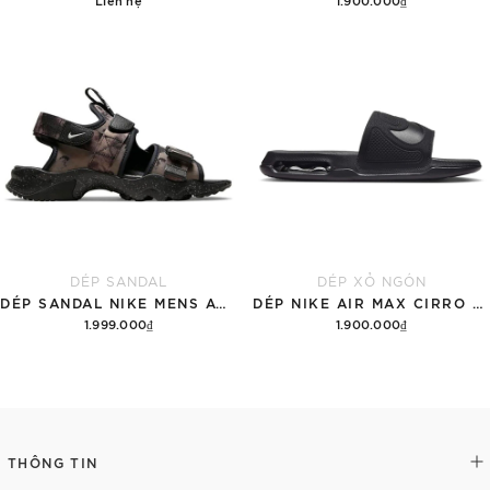
Chi tiết
Tùy chọn
DÉP SANDAL
DÉP XỎ NGÓN
DÉP SANDAL NIKE MENS ACG AIR DESCHUTZ 'ĐẤT RỪNG'
DÉP NIKE AIR MAX CIRRO MEN'S SLIDES 'BLACK'
1.999.000₫
1.900.000₫
Thêm vào giỏ hàng
Tùy chọn
THÔNG TIN