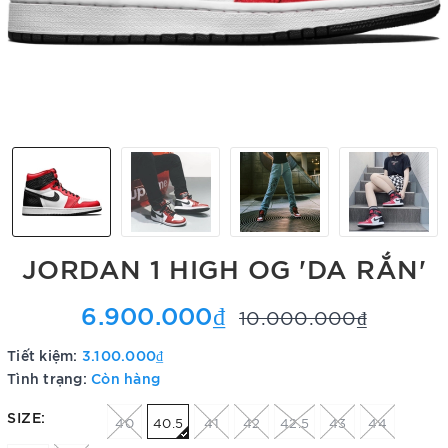
JORDAN 1 HIGH OG 'DA RẮN'
6.900.000₫
10.000.000₫
Tiết kiệm:
3.100.000₫
Tình trạng:
Còn hàng
SIZE:
40
40.5
41
42
42.5
43
44