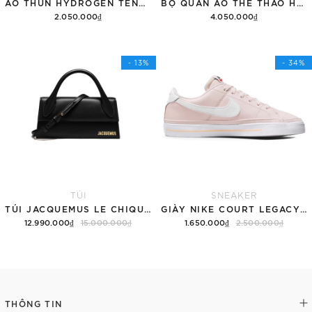
ÁO THUN HYDROGEN TENNIS COURT COTTON 'BLACK'
BỘ QUẦN ÁO THỂ THAO HYDROGEN THUNDERS TECH
2.050.000₫
4.050.000₫
Tùy chọn
Thêm vào giỏ hàng
- 13%
- 34%
TÚI
SNEAKER
TÚI JACQUEMUS LE CHIQUITO LONG 'BLACK'
GIÀY NIKE COURT LEGACY SNEAKERS PINK/WHITE
12.990.000₫
15.000.000₫
1.650.000₫
2.500.000₫
Thêm vào giỏ hàng
Tùy chọn
THÔNG TIN