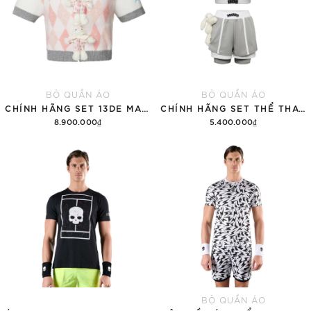
BỘ QUẦN ÁO
BỘ QUẦN ÁO
CHÍNH HÃNG SET 13DE MARZO SUGAR SWIZZLE SUPER CUTE
CHÍNH HÃNG SET THỂ THAO 13DE MARZO BEAR VINTAGE 'GRAY'
8.900.000₫
5.400.000₫
Thêm vào giỏ hàng
Thêm vào giỏ hàng
BỘ QUẦN ÁO