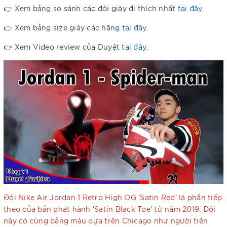
👉 Xem bảng so sánh các đôi giày đi thích nhất
tại đây
.
👉 Xem bảng size giày các hãng
tại đây
.
👉 Xem Video review của Duyệt
tại đây
.
Đôi Nike Air Jordan 1 Retro High OG 'Satin Red' là phần tiếp
theo của bản phát hành 'Satin Black Toe' từ năm 2019. Đôi
này có cùng bảng màu dựa trên Chicago như người tiền