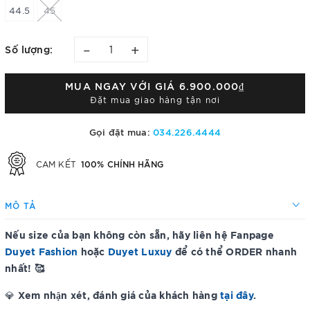
44.5
45
–
+
Số lượng:
MUA NGAY VỚI GIÁ
6.900.000₫
Đặt mua giao hàng tận nơi
Gọi đặt mua:
034.226.4444
100% CHÍNH HÃNG
CAM KẾT
MÔ TẢ
Nếu size của bạn không còn sẵn, hãy liên hệ Fanpage
Duyet Fashion
hoặc
Duyet Luxuy
để có thể ORDER nhanh
nhất! 🥰
Xem nhận xét, đánh giá của khách hàng
tại đây
.
💎