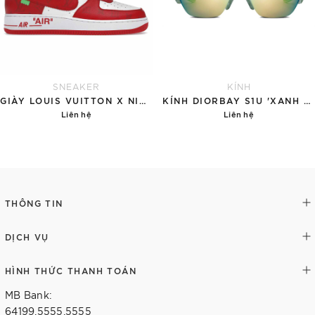
SNEAKER
KÍNH
GIÀY LOUIS VUITTON X NIKE AIR FORCE 1 RED
KÍNH DIORBAY S1U 'XANH NGỌC'
Liên hệ
Liên hệ
Chi tiết
Chi tiết
THÔNG TIN
DỊCH VỤ
HÌNH THỨC THANH TOÁN
MB Bank:
64199.5555.5555