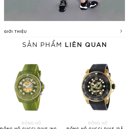
GIỚI THIỆU
LIÊN QUAN
SẢN PHẨM
ĐỒNG HỒ
ĐỒNG HỒ
ĐỒNG HỒ GUCCI DIVE 'NGỌC BÍCH'
ĐỒNG HỒ GUCCI DIVE 'RẮN VÀNG'