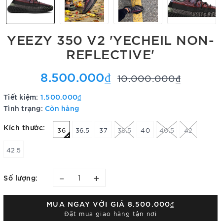
YEEZY 350 V2 'YECHEIL NON-
REFLECTIVE'
8.500.000₫
10.000.000₫
Tiết kiệm:
1.500.000₫
Tình trạng:
Còn hàng
Kích thước:
36
36.5
37
38.5
40
40.5
42
42.5
–
+
Số lượng:
MUA NGAY VỚI GIÁ
8.500.000₫
Đặt mua giao hàng tận nơi