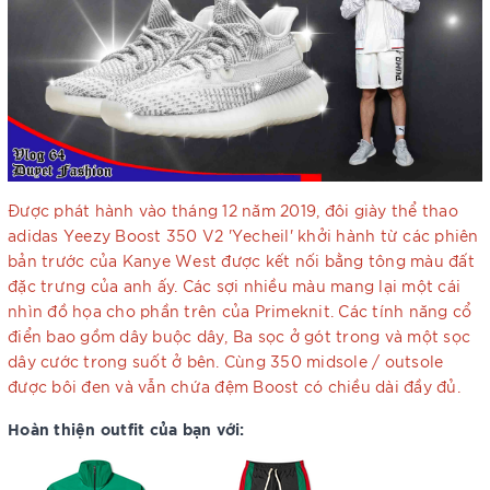
Được phát hành vào tháng 12 năm 2019, đôi giày thể thao
adidas Yeezy Boost 350 V2 'Yecheil' khởi hành từ các phiên
bản trước của Kanye West được kết nối bằng tông màu đất
đặc trưng của anh ấy. Các sợi nhiều màu mang lại một cái
nhìn đồ họa cho phần trên của Primeknit. Các tính năng cổ
điển bao gồm dây buộc dây, Ba sọc ở gót trong và một sọc
dây cước trong suốt ở bên. Cùng 350 midsole / outsole
được bôi đen và vẫn chứa đệm Boost có chiều dài đầy đủ.
Hoàn thiện outfit của bạn với: