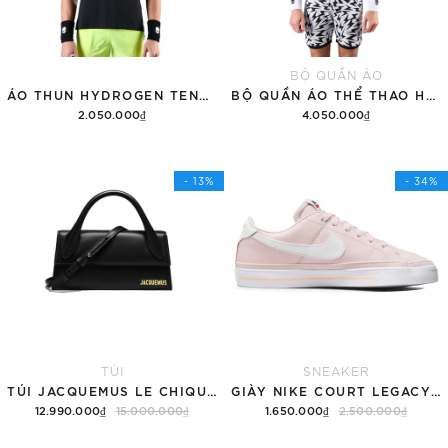
BỘ QUẦN ÁO
ÁO THUN HYDROGEN TENNIS COURT COTTON 'BLACK'
BỘ QUẦN ÁO THỂ THAO HYDROGEN THUNDERS TECH
2.050.000₫
4.050.000₫
Tùy chọn
Thêm vào giỏ hàng
- 13%
- 34%
TÚI
SNEAKER
TÚI JACQUEMUS LE CHIQUITO LONG 'BLACK'
GIÀY NIKE COURT LEGACY SNEAKERS PINK/WHITE
12.990.000₫
15.000.000₫
1.650.000₫
2.500.000₫
Thêm vào giỏ hàng
Tùy chọn