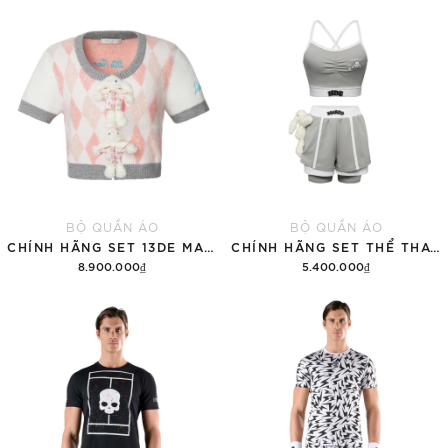
BỘ QUẦN ÁO
BỘ QUẦN ÁO
CHÍNH HÃNG SET 13DE MARZO SUGAR SWIZZLE SUPER CUTE
CHÍNH HÃNG SET THỂ THAO 13DE MARZO BEAR VINTAGE 'GRAY'
8.900.000₫
5.400.000₫
Thêm vào giỏ hàng
Thêm vào giỏ hàng