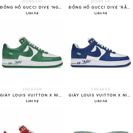
ĐỒNG HỒ
ĐỒNG HỒ
ĐỒNG HỒ GUCCI DIVE 'NGỌC BÍCH'
ĐỒNG HỒ GUCCI DIVE 'RẮN VÀNG'
Liên hệ
Liên hệ
Chi tiết
Chi tiết
SNEAKER
SNEAKER
GIÀY LOUIS VUITTON X NIKE AIR FORCE 1 'GREEN'
GIÀY LOUIS VUITTON X NIKE AIR FORCE 1 'BLUE'
Liên hệ
Liên hệ
Chi tiết
Chi tiết