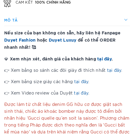
100% CHÍNH HÃNG
CAM KẾT
MÔ TẢ
Nếu size của bạn không còn sẵn, hãy liên hệ Fanpage
Duyet Fashion
hoặc
Duyet Luxuy
để có thể ORDER
nhanh nhất! 🥰
Xem nhận xét, đánh giá của khách hàng
tại đây
.
💎
👉 Xem bảng so sánh các đôi giày đi thích nhất
tại đây
.
👉 Xem bảng size giày các hãng
tại đây
.
👉 Xem Video review của Duyệt
tại đây
.
Được làm từ chất liệu denim GG hữu cơ được giặt sạch
sinh thái, chiếc áo khoác bomber này được tô điểm bởi
nhãn hiệu ‘Gucci quelle qu’en soit la saison’. Phương châm
trong tiếng Pháp được dịch theo nghĩa đen là 'Gucci bất
kể mùa nào' và dựa trên khái niệm rằng Gucci có thể được