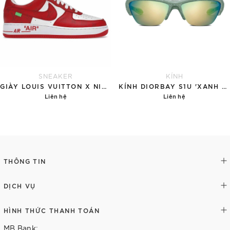
SNEAKER
KÍNH
GIÀY LOUIS VUITTON X NIKE AIR FORCE 1 RED
KÍNH DIORBAY S1U 'XANH NGỌC'
Liên hệ
Liên hệ
Chi tiết
Chi tiết
THÔNG TIN
DỊCH VỤ
HÌNH THỨC THANH TOÁN
MB Bank: