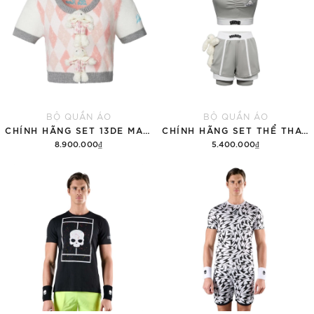
BỘ QUẦN ÁO
BỘ QUẦN ÁO
CHÍNH HÃNG SET 13DE MARZO SUGAR SWIZZLE SUPER CUTE
CHÍNH HÃNG SET THỂ THAO 13DE MARZO BEAR VINTAGE 'GRAY'
8.900.000₫
5.400.000₫
Thêm vào giỏ hàng
Thêm vào giỏ hàng