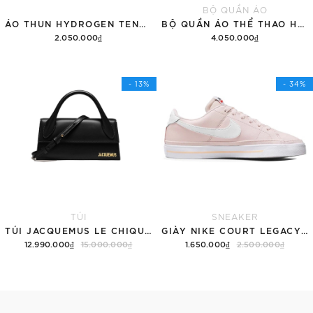
BỘ QUẦN ÁO
ÁO THUN HYDROGEN TENNIS COURT COTTON 'BLACK'
BỘ QUẦN ÁO THỂ THAO HYDROGEN THUNDERS TECH
2.050.000₫
4.050.000₫
Tùy chọn
Thêm vào giỏ hàng
- 13%
- 34%
TÚI
SNEAKER
TÚI JACQUEMUS LE CHIQUITO LONG 'BLACK'
GIÀY NIKE COURT LEGACY SNEAKERS PINK/WHITE
12.990.000₫
15.000.000₫
1.650.000₫
2.500.000₫
Thêm vào giỏ hàng
Tùy chọn