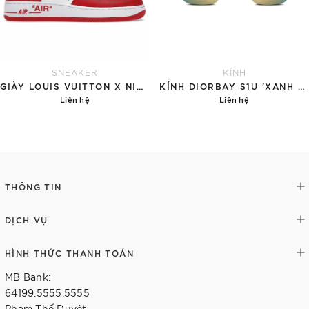
SNEAKER
KÍNH
GIÀY LOUIS VUITTON X NIKE AIR FORCE 1 RED
KÍNH DIORBAY S1U 'XANH NGỌC'
Liên hệ
Liên hệ
Chi tiết
Chi tiết
THÔNG TIN
DỊCH VỤ
HÌNH THỨC THANH TOÁN
MB Bank:
64199.5555.5555
Phạm Thế Duyệt