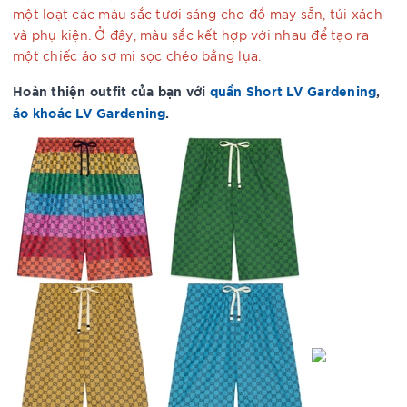
một loạt các màu sắc tươi sáng cho đồ may sẵn, túi xách
và phụ kiện. Ở đây, màu sắc kết hợp với nhau để tạo ra
một chiếc áo sơ mi sọc chéo bằng lụa.
Hoàn thiện outfit của
bạn với
quần Short LV Gardening
,
áo khoác LV Gardening
.