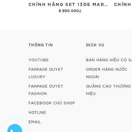
CHÍNH HÃNG SET 13DE MARZO SUGAR SWIZZLE SUPER CUTE
8.900.000₫
Thêm vào giỏ hàng
THÔNG TIN
DỊCH VỤ
YOUTUBE
BÁN HÀNG HIỆU CÓ S
FANPAGE DUYET
ORDER HÀNG NƯỚC
LUXURY
NGOÀI
FANPAGE DUYET
QUẢNG CÁO THƯƠNG
FASHION
HIỆU
FACEBOOK CHỦ SHOP
HOTLINE
EMAIL