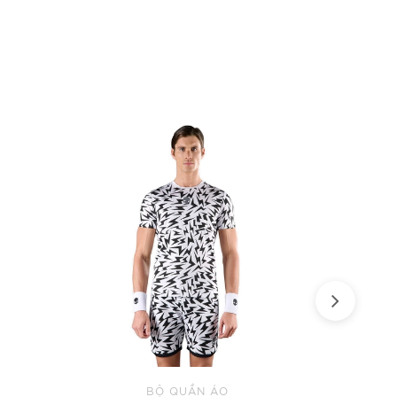
BỘ QUẦN ÁO