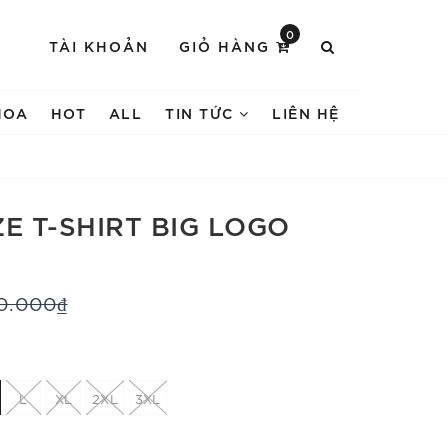
0
TÀI KHOẢN
GIỎ HÀNG
HOA
HOT
ALL
TIN TỨC
LIÊN HỆ
E T-SHIRT BIG LOGO
0.000₫
L
XL
2XL
3XL