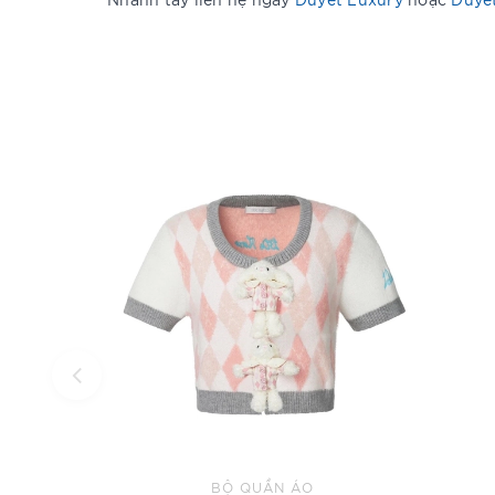
BỘ QUẦN ÁO