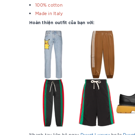
100% cotton
Made in Italy
Hoàn thiện outfit của bạn với:
Nhanh tay liên hệ ngay
Duyet Luxury
hoặc
Duye