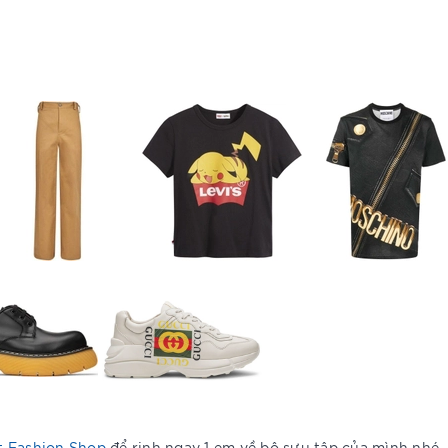
t Fashion Shop
để rinh ngay 1 em về bộ sưu tập của mình nhé.