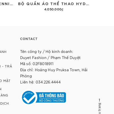
ÁO THUN HYDROGEN TENNIS COURT COTTON 'BLACK'
BỘ QUẦN ÁO THỂ THAO HYDROGEN THUNDERS TECH
4.050.000₫
12.9
Thêm vào giỏ hàng
Th
CONTACT
Tên công ty / Hộ kinh doanh:
ANH
Duyet Fashion / Phạm Thế Duyệt
Mã số: 02F8018911
 - TRẢ
Địa chỉ: Hoàng Huy Pruksa Town, Hải
Phòng
O MẬT
Liên hệ: 034.226.4444
N
HÀNG
 DỊCH
Lên đầu trang