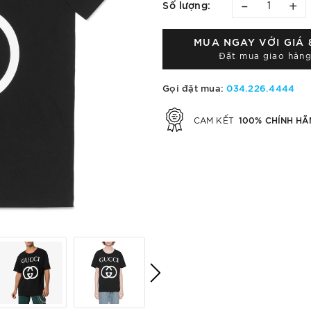
–
+
Số lượng:
MUA NGAY VỚI GIÁ
Đặt mua giao hàng
Gọi đặt mua:
034.226.4444
100% CHÍNH HÃ
CAM KẾT