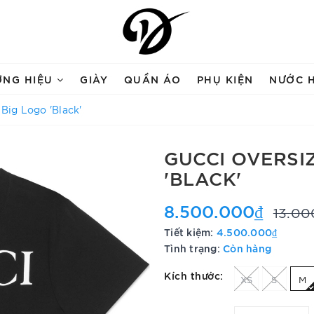
ƠNG HIỆU
GIÀY
QUẦN ÁO
PHỤ KIỆN
NƯỚC 
 Big Logo 'Black'
GUCCI OVERSIZ
'BLACK'
8.500.000₫
13.00
Tiết kiệm:
4.500.000₫
Tình trạng:
Còn hàng
Kích thước:
XS
S
M