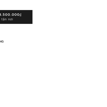
8.500.000₫
 tận nơi
NG