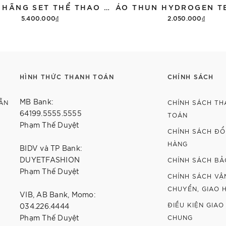
CHÍNH HÃNG SET THỂ THAO 13DE MARZO BEAR VINTAGE 'GRAY'
5.400.000₫
2.050.000₫
Thêm vào giỏ hàng
Tùy chọn
HÌNH THỨC THANH TOÁN
CHÍNH SÁCH
MB Bank:
ẴN
CHÍNH SÁCH TH
64199.5555.5555
TOÁN
Phạm Thế Duyệt
CHÍNH SÁCH ĐỔI
HÀNG
BIDV và TP Bank:
DUYETFASHION
CHÍNH SÁCH BẢ
Phạm Thế Duyệt
CHÍNH SÁCH VẬ
CHUYỂN, GIAO 
VIB, AB Bank, Momo:
ĐIỀU KIỆN GIAO
034.226.4444
Phạm Thế Duyệt
CHUNG