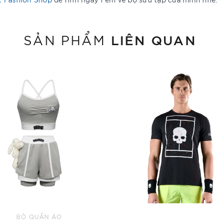
LIÊN QUAN
SẢN PHẨM
BỘ QUẦN ÁO