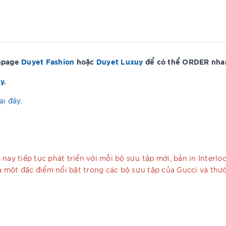
anpage
Duyet Fashion
hoặc
Duyet Luxuy
để có thể ORDER nhan
ây
.
ại đây
.
nay tiếp tục phát triển với mỗi bộ sưu tập mới, bản in Interl
 là một đặc điểm nổi bật trong các bộ sưu tập của Gucci và t