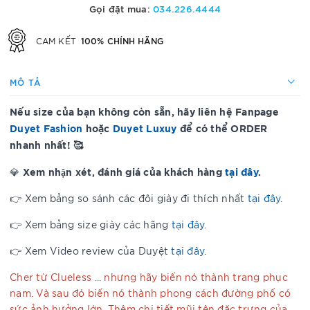
Gọi đặt mua:
034.226.4444
100% CHÍNH HÃNG
CAM KẾT
MÔ TẢ
Nếu size của bạn không còn sẵn, hãy liên hệ Fanpage
Duyet Fashion
hoặc
Duyet Luxuy
để có thể ORDER
nhanh nhất! 🥰
Xem nhận xét, đánh giá của khách hàng
tại đây
.
💎
👉 Xem bảng so sánh các đôi giày đi thích nhất
tại đây
.
👉 Xem bảng size giày các hãng
tại đây
.
👉 Xem Video review của Duyệt
tại đây
.
Cher từ Clueless ... nhưng hãy biến nó thành trang phục
nam. Và sau đó biến nó thành phong cách đường phố có
sức ảnh hưởng lớn. Thêm chi tiết mũi tên đặc trưng của