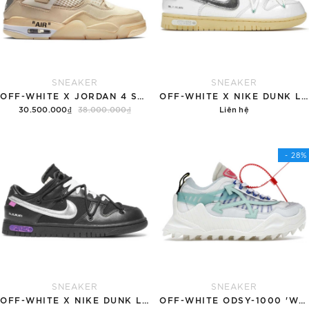
SNEAKER
SNEAKER
OFF-WHITE X JORDAN 4 SP 'SAIL'
OFF-WHITE X NIKE DUNK LOW '01 OF 50'
30.500.000₫
38.000.000₫
Liên hệ
Tùy chọn
Chi tiết
- 28%
SNEAKER
SNEAKER
OFF-WHITE X NIKE DUNK LOW '50 OF 50'
OFF-WHITE ODSY-1000 'WHITE PALE BLUE'