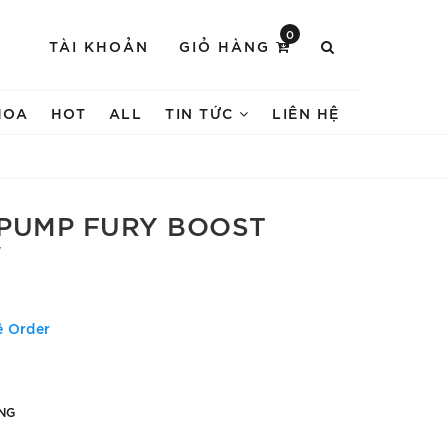
0
TÀI KHOẢN
GIỎ HÀNG
HOA
HOT
ALL
TIN TỨC
LIÊN HỆ
PUMP FURY BOOST
'
ệ Order
NG