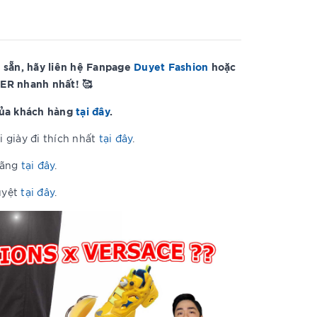
 sẵn, hãy liên hệ Fanpage
Duyet Fashion
hoặc
ER nhanh nhất! 🥰
của khách hàng
tại đây
.
 giày đi thích nhất
tại đây
.
hãng
tại đây
.
uyệt
tại đây
.