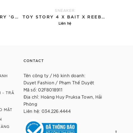
SNEAKER
REEBOK INSTAPUMP FURY 'GOLD'
TOY STORY 4 X BAIT X REEBOK INSTAPUMP FURY OG MIXED 'WOODY AND BUZZ'
Liên hệ
Chi tiết
CONTACT
Tên công ty / Hộ kinh doanh:
ANH
Duyet Fashion / Phạm Thế Duyệt
Mã số: 02F8018911
 - TRẢ
Địa chỉ: Hoàng Huy Pruksa Town, Hải
Phòng
O MẬT
Liên hệ: 034.226.4444
N
HÀNG