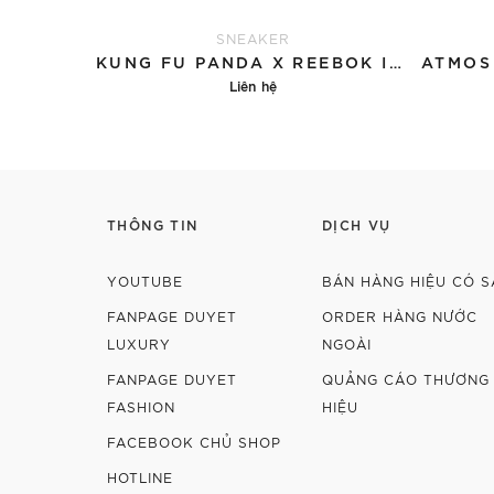
SNEAKER
KUNG FU PANDA X REEBOK INSTAPUMP FURY 'PO'
Liên hệ
Chi tiết
THÔNG TIN
DỊCH VỤ
YOUTUBE
BÁN HÀNG HIỆU CÓ S
FANPAGE DUYET
ORDER HÀNG NƯỚC
LUXURY
NGOÀI
FANPAGE DUYET
QUẢNG CÁO THƯƠNG
FASHION
HIỆU
FACEBOOK CHỦ SHOP
HOTLINE