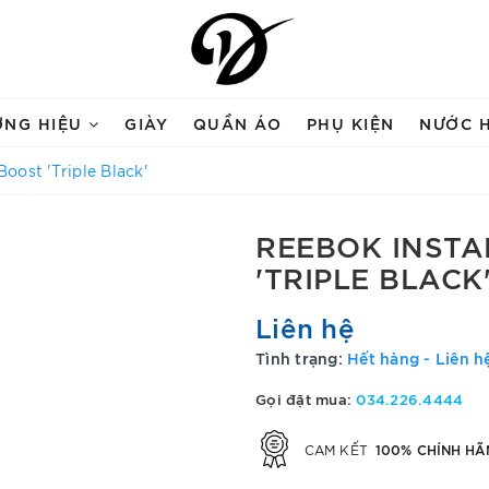
ƠNG HIỆU
GIÀY
QUẦN ÁO
PHỤ KIỆN
NƯỚC 
oost 'Triple Black'
REEBOK INSTA
'TRIPLE BLACK
Liên hệ
Tình trạng:
Hết hàng - Liên h
Gọi đặt mua:
034.226.4444
100% CHÍNH HÃ
CAM KẾT