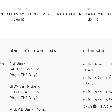
SNEAKER
SNEAKER
ATMOS X BOUNTY HUNTER X REEBOK INSTAPUMP FURY OG 'SAMERU KUN'
Liên hệ
Liên hệ
Chi tiết
Chi tiết
HÌNH THỨC THANH TOÁN
CHÍNH SÁCH
MB Bank:
ẴN
CHÍNH SÁCH TH
64199.5555.5555
TOÁN
Phạm Thế Duyệt
CHÍNH SÁCH ĐỔI
HÀNG
BIDV và TP Bank:
DUYETFASHION
CHÍNH SÁCH BẢ
Phạm Thế Duyệt
CHÍNH SÁCH VẬ
CHUYỂN, GIAO 
VIB, AB Bank, Momo: