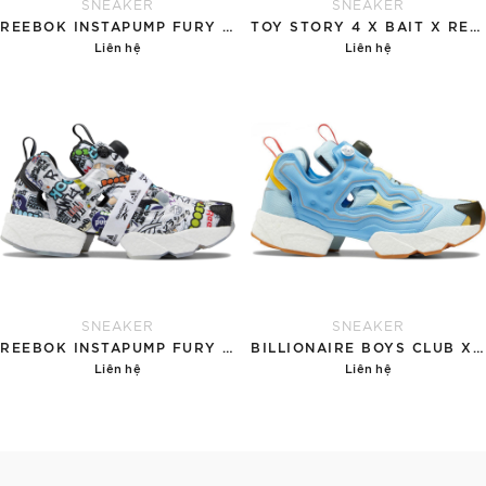
SNEAKER
SNEAKER
REEBOK INSTAPUMP FURY 'GOLD'
TOY STORY 4 X BAIT X REEBOK INSTAPUMP FURY OG MIXED 'WOODY AND BUZZ'
Liên hệ
Liên hệ
Chi tiết
Chi tiết
SNEAKER
SNEAKER
REEBOK INSTAPUMP FURY BOOST 'STICKER CITY'
BILLIONAIRE BOYS CLUB X REEBOK INSTAPUMP FURY BOOST 'WATER'
Liên hệ
Liên hệ
Chi tiết
Chi tiết