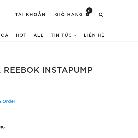
0
TÀI KHOẢN
GIỎ HÀNG
HOA
HOT
ALL
TIN TỨC
LIÊN HỆ
X REEBOK INSTAPUMP
ệ Order
NG