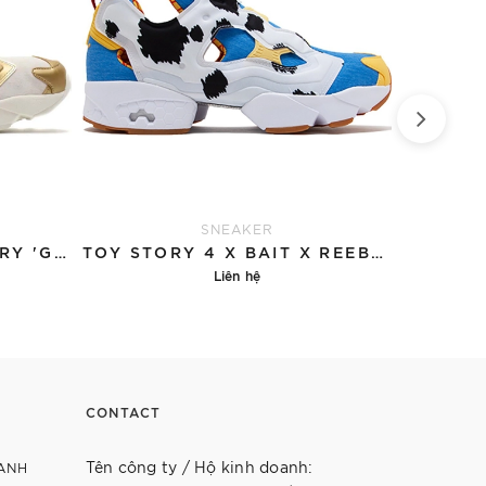
SNEAKER
REEBOK INSTAPUMP FURY 'GOLD'
TOY STORY 4 X BAIT X REEBOK INSTAPUMP FURY OG MIXED 'WOODY AND BUZZ'
Liên hệ
Chi tiết
CONTACT
Tên công ty / Hộ kinh doanh:
ANH