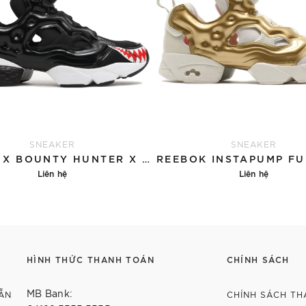
SNEAKER
SNEAKER
ATMOS X BOUNTY HUNTER X REEBOK INSTAPUMP FURY OG 'SAMERU KUN'
Liên hệ
Liên hệ
Chi tiết
Chi tiết
HÌNH THỨC THANH TOÁN
CHÍNH SÁCH
MB Bank:
ẴN
CHÍNH SÁCH TH