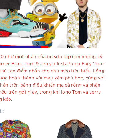
20 như một phần của bộ sưu tập con nhộng kỷ
ner Bros., Tom & Jerry x InstaPump Fury 'Tom'
thú tạo điểm nhấn cho chú mèo tiêu biểu. Lồng
được hoàn thành với màu xám phù hợp, cùng với
ản trên bảng điều khiển ma cà rồng và phần
êu trên gót giày, trong khi logo Tom và Jerry
g kéo.
i: