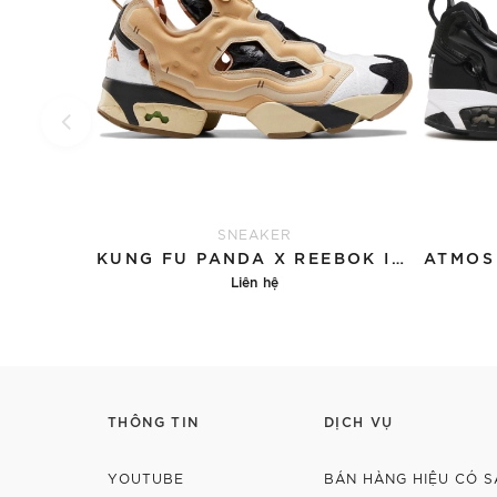
SNEAKER
KUNG FU PANDA X REEBOK INSTAPUMP FURY 'PO'
Liên hệ
Chi tiết
THÔNG TIN
DỊCH VỤ
YOUTUBE
BÁN HÀNG HIỆU CÓ S