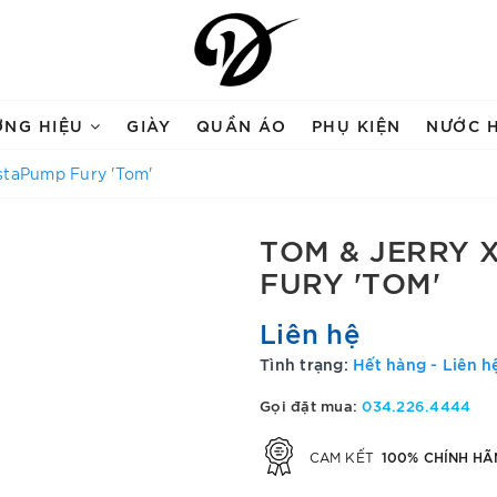
ƠNG HIỆU
GIÀY
QUẦN ÁO
PHỤ KIỆN
NƯỚC 
staPump Fury 'Tom'
TOM & JERRY 
FURY 'TOM'
Liên hệ
Tình trạng:
Hết hàng - Liên h
Gọi đặt mua:
034.226.4444
100% CHÍNH HÃ
CAM KẾT