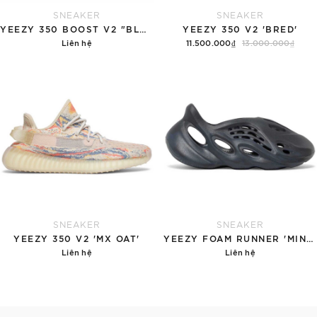
SNEAKER
SNEAKER
YEEZY 350 BOOST V2 "BLUE TINT"
YEEZY 350 V2 'BRED'
Liên hệ
11.500.000₫
13.000.000₫
Chi tiết
Tùy chọn
SNEAKER
SNEAKER
YEEZY 350 V2 'MX OAT'
YEEZY FOAM RUNNER 'MINERAL BLUE'
Liên hệ
Liên hệ
Chi tiết
Chi tiết