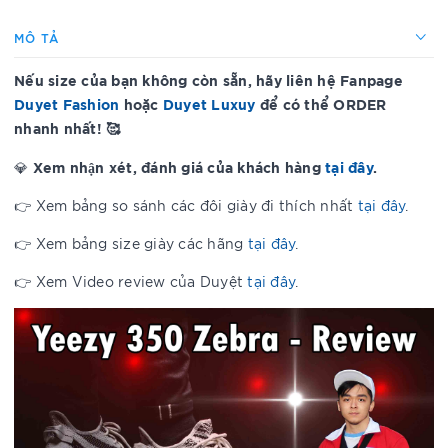
MÔ TẢ
Nếu size của bạn không còn sẵn, hãy liên hệ Fanpage
Duyet Fashion
hoặc
Duyet Luxuy
để có thể ORDER
nhanh nhất! 🥰
Xem nhận xét, đánh giá của khách hàng
tại đây
.
💎
👉 Xem bảng so sánh các đôi giày đi thích nhất
tại đây
.
👉 Xem bảng size giày các hãng
tại đây
.
👉 Xem Video review của Duyệt
tại đây
.