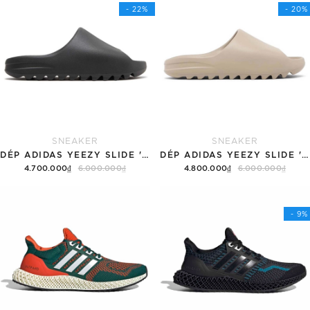
- 22%
- 20%
SNEAKER
SNEAKER
DÉP ADIDAS YEEZY SLIDE 'BLACK'
DÉP ADIDAS YEEZY SLIDE 'PURE' 2022
4.700.000₫
6.000.000₫
4.800.000₫
6.000.000₫
Tùy chọn
Tùy chọn
- 9%