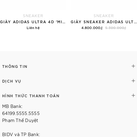
SNEAKER
SNEAKER
GIÀY ADIDAS ULTRA 4D 'MIAMI HURRICANES'
GIÀY SNEAKER ADIDAS ULTRA4D 5.0 'BLACK TEAL'
Liên hệ
4.800.000₫
5.300.000₫
Chi tiết
Tùy chọn
THÔNG TIN
DỊCH VỤ
HÌNH THỨC THANH TOÁN
MB Bank:
64199.5555.5555
Phạm Thế Duyệt
BIDV và TP Bank: