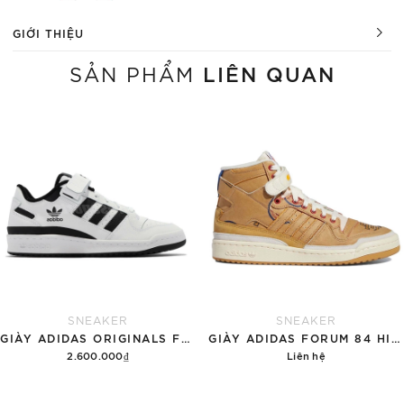
GIỚI THIỆU
LIÊN QUAN
SẢN PHẨM
SNEAKER
SNEAKER
GIÀY ADIDAS ORIGINALS FORUM LOW 'WHITE BLACK' FY7757
GIÀY ADIDAS FORUM 84 HIGH ERIC EMANUEL MCDONALD'S ALL AMERICAN PAPER BAG
2.600.000₫
Liên hệ
Hết hàng
Chi tiết